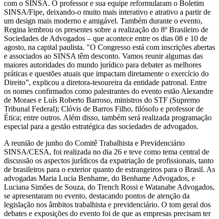
com o SINSA. O professor e sua equipe reformularam o Boletim
SINSA/Fipe, deixando-o muito mais interativo e atrativo a partir de
um design mais moderno e amigável. Também durante o evento,
Regina lembrou os presentes sobre a realização do 8º Brasileiro de
Sociedades de Advogados – que acontece entre os dias 08 e 10 de
agosto, na capital paulista. "O Congresso está com inscrições abertas
e associados ao SINSA têm desconto. Vamos reunir algumas das
maiores autoridades do mundo jurídico para debater as melhores
práticas e questões atuais que impactam diretamente o exercício do
Direito”, explicou a diretora-tesoureira da entidade patronal. Entre
os nomes confirmados como palestrantes do evento estão Alexandre
de Moraes e Luís Roberto Barroso, ministros do STF (Supremo
Tribunal Federal); Clóvis de Barros Filho, filósofo e professor de
Ética; entre outros. Além disso, também será realizada programação
especial para a gestão estratégica das sociedades de advogados.
A reunião de junho do Comitê Trabalhista e Previdenciário
SINSA/CESA, foi realizada no dia 26 e teve como tema central de
discussão os aspectos jurídicos da expatriação de profissionais, tanto
de brasileiros para o exterior quanto de estrangeiros para o Brasil. As
advogadas Maria Lucia Benhame, do Benhame Advogados, e
Luciana Simões de Souza, do Trench Rossi e Watanabe Advogados,
se apresentaram no evento, destacando pontos de atenção da
legislação nos âmbitos trabalhista e previdenciário. O tom geral dos
debates e exposições do evento foi de que as empresas precisam ter