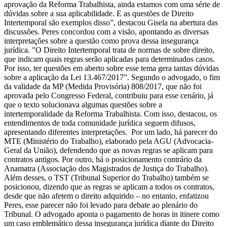
aprovação da Reforma Trabalhista, ainda estamos com uma série de
dúvidas sobre a sua aplicabilidade. E as questões de Direito
Intertemporal são exemplos disso”, destacou Gisela na abertura das
discussões. Peres concordou com a visão, apontando as diversas
interpretações sobre a questão como prova dessa insegurança
jurídica. "O Direito Intertemporal trata de normas de sobre direito,
que indicam quais regras serão aplicadas para determinados casos.
Por isso, ter questões em aberto sobre esse tema gera tantas dúvidas
sobre a aplicação da Lei 13.467/2017”. Segundo o advogado, o fim
da validade da MP (Medida Provisória) 808/2017, que não foi
aprovada pelo Congresso Federal, contribuiu para esse cenário, já
que o texto solucionava algumas questões sobre a
intertemporalidade da Reforma Trabalhista. Com isso, destacou, os
entendimentos de toda comunidade jurídica seguem difusos,
apresentando diferentes interpretações. Por um lado, há parecer do
MTE (Ministério do Trabalho), elaborado pela AGU (Advocacia-
Geral da União), defendendo que as novas regras se aplicam para
contratos antigos. Por outro, há o posicionamento contrário da
Anamatra (Associação dos Magistrados de Justiça do Trabalho).
Além desses, o TST (Tribunal Superior do Trabalho) também se
posicionou, dizendo que as regras se aplicam a todos os contratos,
desde que não afetem o direito adquirido – no entanto, enfatizou
Peres, esse parecer não foi levado para debate ao plenário do
Tribunal. O advogado aponta o pagamento de horas in itinere como
um caso emblemático dessa insegurança jurídica diante do Direito