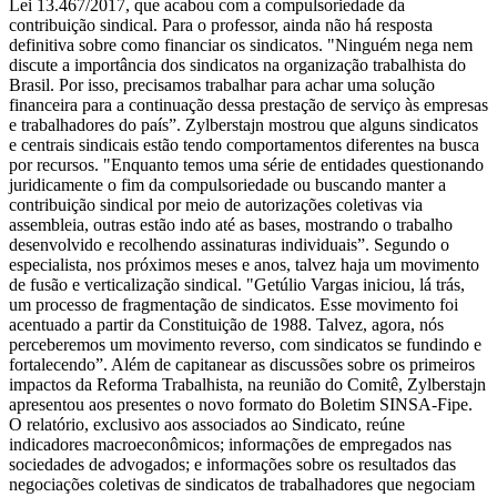
Lei 13.467/2017, que acabou com a compulsoriedade da
contribuição sindical. Para o professor, ainda não há resposta
definitiva sobre como financiar os sindicatos. "Ninguém nega nem
discute a importância dos sindicatos na organização trabalhista do
Brasil. Por isso, precisamos trabalhar para achar uma solução
financeira para a continuação dessa prestação de serviço às empresas
e trabalhadores do país”. Zylberstajn mostrou que alguns sindicatos
e centrais sindicais estão tendo comportamentos diferentes na busca
por recursos. "Enquanto temos uma série de entidades questionando
juridicamente o fim da compulsoriedade ou buscando manter a
contribuição sindical por meio de autorizações coletivas via
assembleia, outras estão indo até as bases, mostrando o trabalho
desenvolvido e recolhendo assinaturas individuais”. Segundo o
especialista, nos próximos meses e anos, talvez haja um movimento
de fusão e verticalização sindical. "Getúlio Vargas iniciou, lá trás,
um processo de fragmentação de sindicatos. Esse movimento foi
acentuado a partir da Constituição de 1988. Talvez, agora, nós
perceberemos um movimento reverso, com sindicatos se fundindo e
fortalecendo”. Além de capitanear as discussões sobre os primeiros
impactos da Reforma Trabalhista, na reunião do Comitê, Zylberstajn
apresentou aos presentes o novo formato do Boletim SINSA-Fipe.
O relatório, exclusivo aos associados ao Sindicato, reúne
indicadores macroeconômicos; informações de empregados nas
sociedades de advogados; e informações sobre os resultados das
negociações coletivas de sindicatos de trabalhadores que negociam