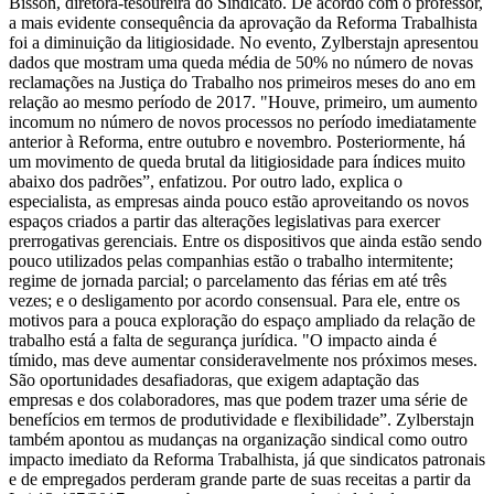
Bisson, diretora-tesoureira do Sindicato. De acordo com o professor,
a mais evidente consequência da aprovação da Reforma Trabalhista
foi a diminuição da litigiosidade. No evento, Zylberstajn apresentou
dados que mostram uma queda média de 50% no número de novas
reclamações na Justiça do Trabalho nos primeiros meses do ano em
relação ao mesmo período de 2017. "Houve, primeiro, um aumento
incomum no número de novos processos no período imediatamente
anterior à Reforma, entre outubro e novembro. Posteriormente, há
um movimento de queda brutal da litigiosidade para índices muito
abaixo dos padrões”, enfatizou. Por outro lado, explica o
especialista, as empresas ainda pouco estão aproveitando os novos
espaços criados a partir das alterações legislativas para exercer
prerrogativas gerenciais. Entre os dispositivos que ainda estão sendo
pouco utilizados pelas companhias estão o trabalho intermitente;
regime de jornada parcial; o parcelamento das férias em até três
vezes; e o desligamento por acordo consensual. Para ele, entre os
motivos para a pouca exploração do espaço ampliado da relação de
trabalho está a falta de segurança jurídica. "O impacto ainda é
tímido, mas deve aumentar consideravelmente nos próximos meses.
São oportunidades desafiadoras, que exigem adaptação das
empresas e dos colaboradores, mas que podem trazer uma série de
benefícios em termos de produtividade e flexibilidade”. Zylberstajn
também apontou as mudanças na organização sindical como outro
impacto imediato da Reforma Trabalhista, já que sindicatos patronais
e de empregados perderam grande parte de suas receitas a partir da