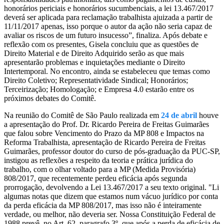
honorários periciais e honorários sucumbenciais, a lei 13.467/2017
deverá ser aplicada para reclamação trabalhista ajuizada a partir de
11/11/2017 apenas, isso porque o autor da ação não seria capaz de
avaliar os riscos de um futuro insucesso”, finaliza. Após debate e
reflexão com os presentes, Gisela concluiu que as questões de
Direito Material e de Direito Adquirido serão as que mais
apresentarão problemas e inquietações mediante o Direito
Intertemporal. No encontro, ainda se estabeleceu que temas como
Direito Coletivo; Representatividade Sindical; Honorários;
Terceirização; Homologação; e Empresa 4.0 estarão entre os
próximos debates do Comitê.
Na reunião do Comitê de São Paulo realizada em
24 de abril
houve
a apresentação do Prof. Dr. Ricardo Pereira de Freitas Guimarães
que falou sobre Vencimento do Prazo da MP 808 e Impactos na
Reforma Trabalhista, apresentação de Ricardo Pereira de Freitas
Guimarães, professor doutor do curso de pós-graduação da PUC-SP,
instigou as reflexões a respeito da teoria e prática jurídica do
trabalho, com o olhar voltado para a MP (Medida Provisória)
808/2017, que recentemente perdeu eficácia após segunda
prorrogação, devolvendo a Lei 13.467/2017 a seu texto original. "Li
algumas notas que dizem que estamos num vácuo jurídico por conta
da perda eficácia da MP 808/2017, mas isso não é inteiramente
verdade, ou melhor, não deveria ser. Nossa Constituição Federal de
1988 prevê, no Art. 62, paragrafo 3º, que após a perda de eficácia de