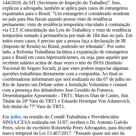
144/2018, da SIT (Secretaria de Inspeção do Trabalho)”. Isso,
explicou a advogada, também se aplica para casos de estrangeiros
expatriados para o Brasil. "Um estrangeiro é considerado residente
no país para fins fiscais quando possui visto de residência
permanente; visto de residência temporária vinculado à contratação
via CLT (Consolidação das Leis do Trabalho); e visto de residência
temporária somado à permanência por mais de 184 dias no país. Em
todos esses casos, é preciso que a pessoa faça a declaração de IR
(Imposto de Renda) no Brasil, podendo ser tributada”. Por outro
lado, a Reforma Trabalhista facilitou a expatriação de estrangeiros
para o Brasil em casos hiperssuficientes, ou seja, para aqueles que
recebem salários acima de duas vezes o teto do INSS (Instituto
Nacional do Seguro Social), já que estes podem negociar algumas
questões trabalhistas diretamente com a companhia. Ao final as
coordenadoras informaram que será realizada no dia 07 de julho no
Rio de Janeiro um Debate sobre a Jurisdição Voluntária e contará
com a presença dos debatedores Jose Geraldo da Fonseca,
Desembargador Aposentado - TRT1; Marcos Dias de Castro, Juiz
Titular da 18ª Vara do TRT1 e Eduardo Henrique Von Adamovich,
Juiz titular da 77ª Vara do TRT1.
Em
julho
, na reunião do Comitê Trabalhista e Previdenciário
SINSA/CESA realizada em 31/07, recebeu o Dr. Antonio Galvão
Peres, sócio do escritório Robortella Peres Advogados, para discutir
marco temporal da Lei 13.467/2017. "Passado quase um ano da