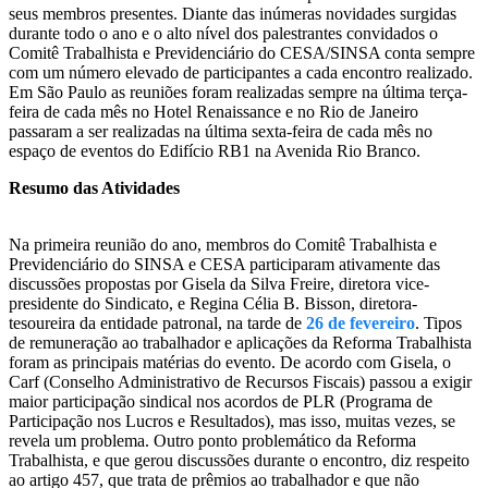
seus membros presentes. Diante das inúmeras novidades surgidas
durante todo o ano e o alto nível dos palestrantes convidados o
Comitê Trabalhista e Previdenciário do CESA/SINSA conta sempre
com um número elevado de participantes a cada encontro realizado.
Em São Paulo as reuniões foram realizadas sempre na última terça-
feira de cada mês no Hotel Renaissance e no Rio de Janeiro
passaram a ser realizadas na última sexta-feira de cada mês no
espaço de eventos do Edifício RB1 na Avenida Rio Branco.
Resumo das Atividades
Na primeira reunião do ano, membros do Comitê Trabalhista e
Previdenciário do SINSA e CESA participaram ativamente das
discussões propostas por Gisela da Silva Freire, diretora vice-
presidente do Sindicato, e Regina Célia B. Bisson, diretora-
tesoureira da entidade patronal, na tarde de
26 de fevereiro
. Tipos
de remuneração ao trabalhador e aplicações da Reforma Trabalhista
foram as principais matérias do evento. De acordo com Gisela, o
Carf (Conselho Administrativo de Recursos Fiscais) passou a exigir
maior participação sindical nos acordos de PLR (Programa de
Participação nos Lucros e Resultados), mas isso, muitas vezes, se
revela um problema. Outro ponto problemático da Reforma
Trabalhista, e que gerou discussões durante o encontro, diz respeito
ao artigo 457, que trata de prêmios ao trabalhador e que não