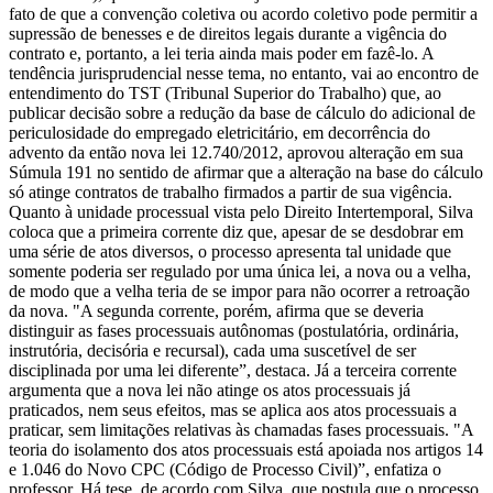
fato de que a convenção coletiva ou acordo coletivo pode permitir a
supressão de benesses e de direitos legais durante a vigência do
contrato e, portanto, a lei teria ainda mais poder em fazê-lo. A
tendência jurisprudencial nesse tema, no entanto, vai ao encontro de
entendimento do TST (Tribunal Superior do Trabalho) que, ao
publicar decisão sobre a redução da base de cálculo do adicional de
periculosidade do empregado eletricitário, em decorrência do
advento da então nova lei 12.740/2012, aprovou alteração em sua
Súmula 191 no sentido de afirmar que a alteração na base do cálculo
só atinge contratos de trabalho firmados a partir de sua vigência.
Quanto à unidade processual vista pelo Direito Intertemporal, Silva
coloca que a primeira corrente diz que, apesar de se desdobrar em
uma série de atos diversos, o processo apresenta tal unidade que
somente poderia ser regulado por uma única lei, a nova ou a velha,
de modo que a velha teria de se impor para não ocorrer a retroação
da nova. "A segunda corrente, porém, afirma que se deveria
distinguir as fases processuais autônomas (postulatória, ordinária,
instrutória, decisória e recursal), cada uma suscetível de ser
disciplinada por uma lei diferente”, destaca. Já a terceira corrente
argumenta que a nova lei não atinge os atos processuais já
praticados, nem seus efeitos, mas se aplica aos atos processuais a
praticar, sem limitações relativas às chamadas fases processuais. "A
teoria do isolamento dos atos processuais está apoiada nos artigos 14
e 1.046 do Novo CPC (Código de Processo Civil)”, enfatiza o
professor. Há tese, de acordo com Silva, que postula que o processo