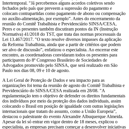
Intertemporal. "Já percebemos alguns acordos coletivos sendo
fechados pelo país que preveem a supressão do pagamento e
colocam contrapartidas como pagamento de abono ou compensação
no auxílio-alimentação, por exemplo”. Antes do encerramento da
reunião do Comitê Trabalhista e Previdenciário SINSA/CESA,
Peres e os presentes também discutiram pontos da IN (Instrução
Normativa) 41/2018 do TST, que trata das normas processuais da
Lei 13.467/2017. "O texto resolve diversos impasses da aplicação
da Reforma Trabalhista, ainda que a partir de critérios que podem
ser alvo de discussão”, enfatizou o especialista. Ao encerrar este
encontro, as coordenadoras convidaram todos os presentes para
participarem do 8º Congresso Brasileiro de Sociedades de
Advogados promovido pelo SINSA, que será realizado em São
Paulo nos dias 08, 09 e 10 de agosto.
A Lei Geral de Proteção de Dados e seu impacto para as
organizações foi tema da reunião de agosto do Comitê Trabalhista e
Previdenciário do SINSA/CESA realizada em 28/08. "A
regulamentação tem o objetivo de defender os direitos fundamentais
dos indivíduos por meio da proteção dos dados individuais, assim
colocando o Brasil em posição de igualdade com outras legislações
internacionais que tratam do assunto, como a União Europeia”,
destacou o palestrante do evento Alexandre Albuquerque Almeida.
Apesar da lei só entrar em vigor dentro de 18 meses, explicou o
especialista, as empresas precisam começar a desenvolver iniciativas