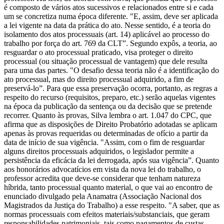
é composto de vários atos sucessivos e relacionados entre si e cada
um se concretiza numa época diferente. "E, assim, deve ser aplicada
a lei vigente na data da prática do ato. Nesse sentido, é a teoria do
isolamento dos atos processuais (art. 14) aplicável ao processo do
trabalho por força do art. 769 da CLT”. Segundo expôs, a teoria, ao
resguardar o ato processual praticado, visa proteger o direito
processual (ou situação processual de vantagem) que dele resulta
para uma das partes. "O desafio dessa teoria não é a identificação do
ato processual, mas do direito processual adquirido, a fim de
preservá-lo”. Para que essa preservação ocorra, portanto, as regras a
respeito do recurso (requisitos, preparo, etc.) serão aquelas vigentes
na época da publicação da sentença ou da decisão que se pretende
recorrer. Quanto às provas, Silva lembra o art. 1.047 do CPC, que
afirma que as disposições de Direito Probatório adotadas se aplicam
apenas às provas requeridas ou determinadas de ofício a partir da
data de início de sua vigência. "Assim, com o fim de resguardar
alguns direitos processuais adquiridos, o legislador permite a
persistência da eficácia da lei derrogada, após sua vigência”. Quanto
aos honorários advocatícios em vista da nova lei do trabalho, o
professor acredita que deve-se considerar que tenham natureza
híbrida, tanto processual quanto material, o que vai ao encontro de
enunciado divulgado pela Anamatra (Associação Nacional dos
Magistrados da Justiça do Trabalho) a esse respeito. "A saber, que as
normas processuais com efeitos materiais/substanciais, que geram
responsabilidades patrimoniais, tais como pagamentos de custas,