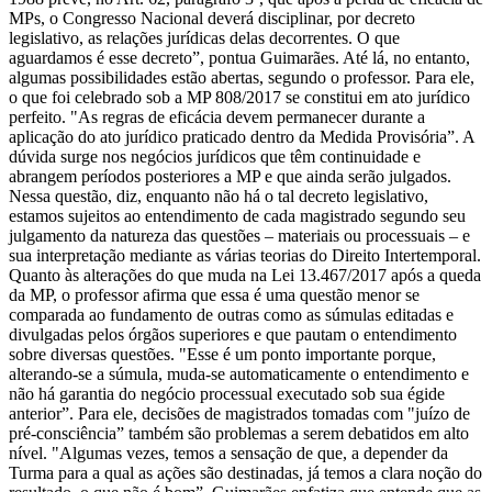
MPs, o Congresso Nacional deverá disciplinar, por decreto
legislativo, as relações jurídicas delas decorrentes. O que
aguardamos é esse decreto”, pontua Guimarães. Até lá, no entanto,
algumas possibilidades estão abertas, segundo o professor. Para ele,
o que foi celebrado sob a MP 808/2017 se constitui em ato jurídico
perfeito. "As regras de eficácia devem permanecer durante a
aplicação do ato jurídico praticado dentro da Medida Provisória”. A
dúvida surge nos negócios jurídicos que têm continuidade e
abrangem períodos posteriores a MP e que ainda serão julgados.
Nessa questão, diz, enquanto não há o tal decreto legislativo,
estamos sujeitos ao entendimento de cada magistrado segundo seu
julgamento da natureza das questões – materiais ou processuais – e
sua interpretação mediante as várias teorias do Direito Intertemporal.
Quanto às alterações do que muda na Lei 13.467/2017 após a queda
da MP, o professor afirma que essa é uma questão menor se
comparada ao fundamento de outras como as súmulas editadas e
divulgadas pelos órgãos superiores e que pautam o entendimento
sobre diversas questões. "Esse é um ponto importante porque,
alterando-se a súmula, muda-se automaticamente o entendimento e
não há garantia do negócio processual executado sob sua égide
anterior”. Para ele, decisões de magistrados tomadas com "juízo de
pré-consciência” também são problemas a serem debatidos em alto
nível. "Algumas vezes, temos a sensação de que, a depender da
Turma para a qual as ações são destinadas, já temos a clara noção do