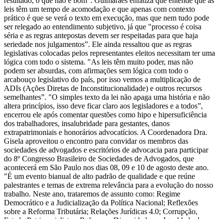
resultado, o que não é bom”. Guimarães enfatiza que entende que as
leis têm um tempo de acomodação e que apenas com contexto
prático é que se verá o texto em execução, mas que nem tudo pode
ser relegado ao entendimento subjetivo, já que "processo é coisa
séria e as regras antepostas devem ser respeitadas para que haja
seriedade nos julgamentos”. Ele ainda ressaltou que as regras
legislativas colocadas pelos representantes eleitos necessitam ter uma
lógica com todo o sistema. "As leis têm muito poder, mas não
podem ser absurdas, com afirmações sem lógica com todo o
arcabouço legislativo do país, por isso vemos a multiplicação de
ADIs (Ações Diretas de Inconstitucionalidade) e outros recursos
semelhantes”. "O simples texto da lei não apaga uma história e não
altera princípios, isso deve ficar claro aos legisladores e a todos”,
encerrou ele após comentar questões como hipo e hipersuficiência
dos trabalhadores, insalubridade para gestantes, danos
extrapatrimoniais e honorários advocatícios. A Coordenadora Dra.
Gisela aproveitou o encontro para convidar os membros das
sociedades de advogados e escritórios de advocacia para participar
do 8º Congresso Brasileiro de Sociedades de Advogados, que
acontecerá em São Paulo nos dias 08, 09 e 10 de agosto deste ano.
"É um evento bianual de alto padrão de qualidade e que reúne
palestrantes e temas de extrema relevância para a evolução do nosso
trabalho. Neste ano, trataremos de assunto como: Regime
Democrático e a Judicialização da Política Nacional; Reflexões
sobre a Reforma Tributária; Relações Jurídicas 4.0; Corrupção,