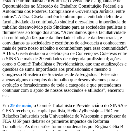
Estado Patrimonialista e Reformas; Diversidade e a Igualdade de
Oportunidades no Mercado de Trabalho; Constituição Federal e a
Autonomia dos Poderes; Compliance e Governança Jurídica; entre
outros”. A Dra. Gisela também lembrou que a entidade defende a
facultatividade da contribuição sindical e ressaltou a importância do
trabalho desenvolvido pelo Sindicato para as sociedades paulistas e
fluminenses ao longo dos anos. "Acreditamos que a facultatividade
da contribuição faz parte da liberdade sindical e da democracia, e
convidamos as sociedades e escritórios de advocacia a conhecerem
mais de perto nosso trabalho e contribuírem para essa continuidade”.
A Dra. Gisela destacou a celebração de Convenções Coletivas entre
o SINSA e mais de 20 entidades de categoria profissional; ações
como o Comitê Trabalhista e Previdenciário, que traz atualizações e
questões de suma importância aos profissionais; e mesmo o
Congresso Brasileiro de Sociedades de Advogados. "Estes são
apenas alguns exemplos do trabalho que desenvolvemos para a
evolução e fortalecimento de toda a categoria e que pretendemos
continuar com o apoio de nossos associados e afiliados”, encerrou
ela.
Em
29 de maio
, o Comitê Trabalhista e Previdenciário do SINSA e
CESA recebeu, na capital paulista, Hélio Zylberstajn – PhD em
Relações Industriais pela Universidade de Wisconsin e professor da
FEA-USP para debater os primeiros impactos da Reforma
Trabalhista. As discussões foram coordenadas por Regina Célia B.