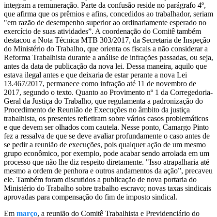
integram a remuneração. Parte da confusão reside no parágrafo 4º,
que afirma que os prêmios e afins, concedidos ao trabalhador, seriam
"em razão de desempenho superior ao ordinariamente esperado no
exercício de suas atividades”. A coordenação do Comitê também
destacou a Nota Técnica MTB 303/2017, da Secretaria de Inspeção
do Ministério do Trabalho, que orienta os fiscais a não considerar a
Reforma Trabalhista durante a análise de infrações passadas, ou seja,
antes da data de publicação da nova lei. Dessa maneira, aquilo que
estava ilegal antes e que deixaria de estar perante a nova Lei
13.467/2017, permanece como infração até 11 de novembro de
2017, segundo o texto. Quanto ao Provimento nº 1 da Corregedoria-
Geral da Justiça do Trabalho, que regulamenta a padronização do
Procedimento de Reunião de Execuções no âmbito da justiça
trabalhista, os presentes refletiram sobre vários casos problemáticos
e que devem ser olhados com cautela. Nesse ponto, Camargo Pinto
fez a ressalva de que se deve avaliar profundamente o caso antes de
se pedir a reunião de execuções, pois qualquer ação de um mesmo
grupo econômico, por exemplo, pode acabar sendo arrolada em um
processo que não lhe diz respeito diretamente. "Isso atrapalharia até
mesmo a ordem de penhora e outros andamentos da ação”, precaveu
ele. Também foram discutidos a publicação de nova portaria do
Ministério do Trabalho sobre trabalho escravo; novas taxas sindicais
aprovadas para compensação do fim de imposto sindical.
Em
março
, a reunião do Comitê Trabalhista e Previdenciário do