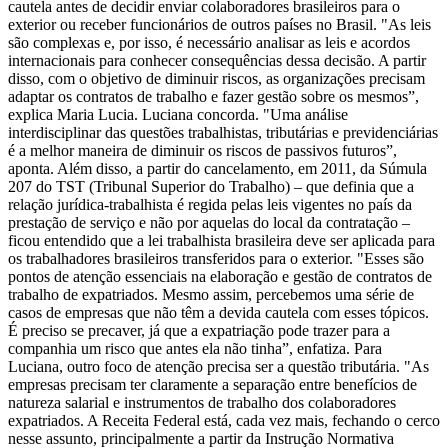
cautela antes de decidir enviar colaboradores brasileiros para o
exterior ou receber funcionários de outros países no Brasil. "As leis
são complexas e, por isso, é necessário analisar as leis e acordos
internacionais para conhecer consequências dessa decisão. A partir
disso, com o objetivo de diminuir riscos, as organizações precisam
adaptar os contratos de trabalho e fazer gestão sobre os mesmos”,
explica Maria Lucia. Luciana concorda. "Uma análise
interdisciplinar das questões trabalhistas, tributárias e previdenciárias
é a melhor maneira de diminuir os riscos de passivos futuros”,
aponta. Além disso, a partir do cancelamento, em 2011, da Súmula
207 do TST (Tribunal Superior do Trabalho) – que definia que a
relação jurídica-trabalhista é regida pelas leis vigentes no país da
prestação de serviço e não por aquelas do local da contratação –
ficou entendido que a lei trabalhista brasileira deve ser aplicada para
os trabalhadores brasileiros transferidos para o exterior. "Esses são
pontos de atenção essenciais na elaboração e gestão de contratos de
trabalho de expatriados. Mesmo assim, percebemos uma série de
casos de empresas que não têm a devida cautela com esses tópicos.
É preciso se precaver, já que a expatriação pode trazer para a
companhia um risco que antes ela não tinha”, enfatiza. Para
Luciana, outro foco de atenção precisa ser a questão tributária. "As
empresas precisam ter claramente a separação entre benefícios de
natureza salarial e instrumentos de trabalho dos colaboradores
expatriados. A Receita Federal está, cada vez mais, fechando o cerco
nesse assunto, principalmente a partir da Instrução Normativa