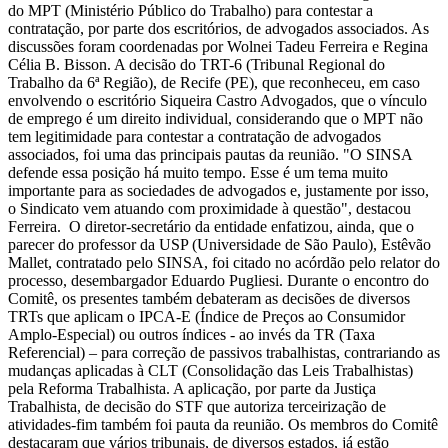
do MPT (Ministério Público do Trabalho) para contestar a
contratação, por parte dos escritórios, de advogados associados. As
discussões foram coordenadas por Wolnei Tadeu Ferreira e Regina
Célia B. Bisson. A decisão do TRT-6 (Tribunal Regional do
Trabalho da 6ª Região), de Recife (PE), que reconheceu, em caso
envolvendo o escritório Siqueira Castro Advogados, que o vínculo
de emprego é um direito individual, considerando que o MPT não
tem legitimidade para contestar a contratação de advogados
associados, foi uma das principais pautas da reunião. "O SINSA
defende essa posição há muito tempo. Esse é um tema muito
importante para as sociedades de advogados e, justamente por isso,
o Sindicato vem atuando com proximidade à questão", destacou
Ferreira. O diretor-secretário da entidade enfatizou, ainda, que o
parecer do professor da USP (Universidade de São Paulo), Estêvão
Mallet, contratado pelo SINSA, foi citado no acórdão pelo relator do
processo, desembargador Eduardo Pugliesi. Durante o encontro do
Comitê, os presentes também debateram as decisões de diversos
TRTs que aplicam o IPCA-E (Índice de Preços ao Consumidor
Amplo-Especial) ou outros índices - ao invés da TR (Taxa
Referencial) – para correção de passivos trabalhistas, contrariando as
mudanças aplicadas à CLT (Consolidação das Leis Trabalhistas)
pela Reforma Trabalhista. A aplicação, por parte da Justiça
Trabalhista, de decisão do STF que autoriza terceirização de
atividades-fim também foi pauta da reunião. Os membros do Comitê
destacaram que vários tribunais, de diversos estados, já estão