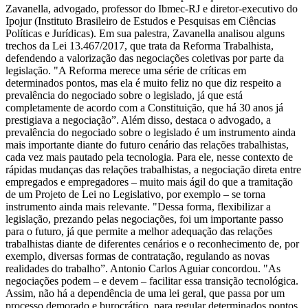
Zavanella, advogado, professor do Ibmec-RJ e diretor-executivo do
Ipojur (Instituto Brasileiro de Estudos e Pesquisas em Ciências
Políticas e Jurídicas). Em sua palestra, Zavanella analisou alguns
trechos da Lei 13.467/2017, que trata da Reforma Trabalhista,
defendendo a valorização das negociações coletivas por parte da
legislação. "A Reforma merece uma série de críticas em
determinados pontos, mas ela é muito feliz no que diz respeito a
prevalência do negociado sobre o legislado, já que está
completamente de acordo com a Constituição, que há 30 anos já
prestigiava a negociação”. Além disso, destaca o advogado, a
prevalência do negociado sobre o legislado é um instrumento ainda
mais importante diante do futuro cenário das relações trabalhistas,
cada vez mais pautado pela tecnologia. Para ele, nesse contexto de
rápidas mudanças das relações trabalhistas, a negociação direta entre
empregados e empregadores – muito mais ágil do que a tramitação
de um Projeto de Lei no Legislativo, por exemplo – se torna
instrumento ainda mais relevante. "Dessa forma, flexibilizar a
legislação, prezando pelas negociações, foi um importante passo
para o futuro, já que permite a melhor adequação das relações
trabalhistas diante de diferentes cenários e o reconhecimento de, por
exemplo, diversas formas de contratação, regulando as novas
realidades do trabalho”. Antonio Carlos Aguiar concordou. "As
negociações podem – e devem – facilitar essa transição tecnológica.
Assim, não há a dependência de uma lei geral, que passa por um
processo demorado e burocrático, para regular determinados pontos