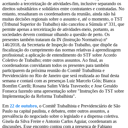
aceitando a terceirização de atividades-fim, inclusive separando os
direitos subsidiários e solidários entre contratantes e contratadas. No
entanto, ressaltaram os coordenadores da reunião, ainda não há
muitas decisões regionais sobre o assunto e, até o momento, o TST
(Tribunal Superior do Trabalho) não cancelou a Súmula nº 331, que
permite apenas a terceirização de atividades-meio, portanto, as
sociedades devem continuar olhando a questão de perto. Os
presentes também trataram da IN (Instrução Normativa) nº
146/2018, da Secretaria de Inspeção do Trabalho, que dispõe da
fiscalização do cumprimento das normas relativas à aprendizagem
profissional; a aplicação de entendimento do STF sobre Acordo
Coletivo de Trabalho; entre outros assuntos. Ao final, as
coordenadoras convidaram todos os presentes para também
participarem da próxima reunião do Comitê Trabalhista e
Previdenciário no Rio de Janeiro que será realizada ao final desta
semana e contará com as presenças Luiz Marcelo Góis; Bianca
Bomfim Carelli; Rosana Salim Vilela Travesedo; e Jose Geraldo
Fonseca fazendo uma apresentação sobre "Instruções do TST sobre
Implementação da Reforma Trabalhista".
Em
22 de outubro
, o Comitê Trabalhista e Previdenciário de São
Paulo na capital paulista, e debateu, entre outros assuntos, a
prevalência do negociado sobre o legislado e a dispensa coletiva.
Gisela da Silva Freire e Antonio Carlos Aguiar, coordenaram as
discussões. Esse encontro contou com a presença de Fabiano