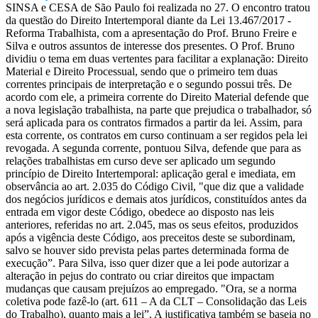
SINSA e CESA de São Paulo foi realizada no 27. O encontro tratou
da questão do Direito Intertemporal diante da Lei 13.467/2017 -
Reforma Trabalhista, com a apresentação do Prof. Bruno Freire e
Silva e outros assuntos de interesse dos presentes. O Prof. Bruno
dividiu o tema em duas vertentes para facilitar a explanação: Direito
Material e Direito Processual, sendo que o primeiro tem duas
correntes principais de interpretação e o segundo possui três. De
acordo com ele, a primeira corrente do Direito Material defende que
a nova legislação trabalhista, na parte que prejudica o trabalhador, só
será aplicada para os contratos firmados a partir da lei. Assim, para
esta corrente, os contratos em curso continuam a ser regidos pela lei
revogada. A segunda corrente, pontuou Silva, defende que para as
relações trabalhistas em curso deve ser aplicado um segundo
princípio de Direito Intertemporal: aplicação geral e imediata, em
observância ao art. 2.035 do Código Civil, "que diz que a validade
dos negócios jurídicos e demais atos jurídicos, constituídos antes da
entrada em vigor deste Código, obedece ao disposto nas leis
anteriores, referidas no art. 2.045, mas os seus efeitos, produzidos
após a vigência deste Código, aos preceitos deste se subordinam,
salvo se houver sido prevista pelas partes determinada forma de
execução”. Para Silva, isso quer dizer que a lei pode autorizar a
alteração in pejus do contrato ou criar direitos que impactam
mudanças que causam prejuízos ao empregado. "Ora, se a norma
coletiva pode fazê-lo (art. 611 – A da CLT – Consolidação das Leis
do Trabalho), quanto mais a lei”. A justificativa também se baseia no