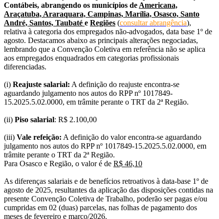
Contábeis, abrangendo os municípios de
Americana,
Araçatuba, Araraquara, Campinas, Marília, Osasco, Santo
André, Santos, Taubaté
e
Regiões
(
consultar abrangência
),
relativa à categoria dos empregados não-advogados, data base 1º de
agosto. Destacamos abaixo as principais alterações negociadas,
lembrando que a Convenção Coletiva em referência não se aplica
aos empregados enquadrados em categorias profissionais
diferenciadas.
(i)
Reajuste salarial:
A definição do reajuste encontra-se
aguardando julgamento nos autos do RPP nº 1017849-
15.2025.5.02.0000, em trâmite perante o TRT da 2ª Região.
(ii)
Piso salarial
:
R$ 2.100,00
(iii)
Vale refeição:
A definição do valor encontra-se aguardando
julgamento nos autos do RPP nº 1017849-15.2025.5.02.0000, em
trâmite perante o TRT da 2ª Região.
Para Osasco e Região, o valor é de
R$ 46,10
As diferenças salariais e de benefícios retroativos à data-base 1º de
agosto de 2025, resultantes da aplicação das disposições contidas na
presente Convenção Coletiva de Trabalho, poderão ser pagas e/ou
cumpridas em 02 (duas) parcelas, nas folhas de pagamento dos
meses de fevereiro e março/2026.