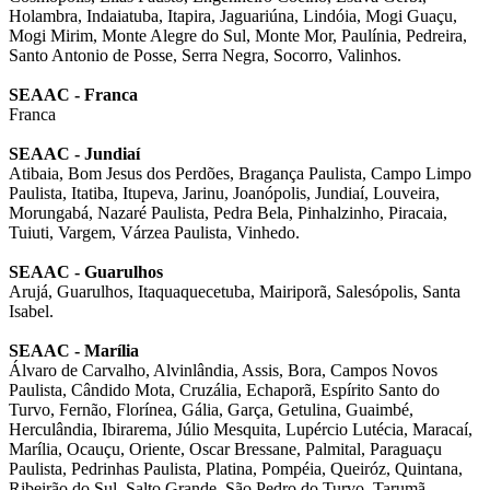
Holambra, Indaiatuba, Itapira, Jaguariúna, Lindóia, Mogi Guaçu,
Mogi Mirim, Monte Alegre do Sul, Monte Mor, Paulínia, Pedreira,
Santo Antonio de Posse, Serra Negra, Socorro, Valinhos.
SEAAC - Franca
Franca
SEAAC - Jundiaí
Atibaia, Bom Jesus dos Perdões, Bragança Paulista, Campo Limpo
Paulista, Itatiba, Itupeva, Jarinu, Joanópolis, Jundiaí, Louveira,
Morungabá, Nazaré Paulista, Pedra Bela, Pinhalzinho, Piracaia,
Tuiuti, Vargem, Várzea Paulista, Vinhedo.
SEAAC - Guarulhos
Arujá, Guarulhos, Itaquaquecetuba, Mairiporã, Salesópolis, Santa
Isabel.
SEAAC - Marília
Álvaro de Carvalho, Alvinlândia, Assis, Bora, Campos Novos
Paulista, Cândido Mota, Cruzália, Echaporã, Espírito Santo do
Turvo, Fernão, Florínea, Gália, Garça, Getulina, Guaimbé,
Herculândia, Ibirarema, Júlio Mesquita, Lupércio Lutécia, Maracaí,
Marília, Ocauçu, Oriente, Oscar Bressane, Palmital, Paraguaçu
Paulista, Pedrinhas Paulista, Platina, Pompéia, Queiróz, Quintana,
Ribeirão do Sul, Salto Grande, São Pedro do Turvo, Tarumã,