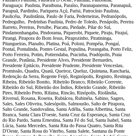
Paraguaçu Paulista, Paraibuna, Paraíso, Paranapanema, Paranapuã,
Parapuã, Pardinho, Pariquera Açú, Parisi, Patrocínio Paulista,
Paulicéia, Paulistânia, Paulo de Faria, Pederneiras, Pedranópolis,
Pedregulho, Pedrinhas Paulista, Pedro de Toledo, Penápolis, Pereira
Barreto, Pereiras, Peruíbe, Piacatu, Piedade, Pilar do Sul,
Pindamonhangaba, Pindorama, Piquerobi, Piquete, Piraju, Pirajuí,
Pirangi, Pirapora do Bom Jesus, Pirapozinho, Piratininga,
Pitangueiras, Planalto, Platina, Poá, Poloni, Pompéia, Pongaí,
Pontal, Pontalinda, Pontes Gestal, Populina, Porangaba, Porto Feliz,
Porto Ferreira, Potim, Potirendaba, Pracinha, Pradópolis, Praia
Grande, Pratânia, Presidente Alves, Presidente Bernardes,
Presidente Epitácio, Presidente Prudente, Presidente Venceslau,
Promissão, Quadra, Quatá, Queiroz, Queluz, Quintana, Rancharia,
Redenção da Serra, Regente Feijó, Reginópolis, Registro, Restinga,
Ribeira, Ribeirão Bonito, Ribeirão Branco, Ribeirão Corrente,
Ribeirão do Sul, Ribeirão dos Índios, Ribeirão Grande, Ribeirão
Pires, Ribeirão Preto, Rifaina, Rincão, Rinópolis, Riolândia,
Riversul, Rosana, Roseira, Rubiácea, Rubinéia, Sabino, Sagres,
Sales, Sales Oliveira, Salesópolis, Salmourão, Salto de Pirapora,
Salto Grande, Sandovalina, Santa Adélia, Santa Albertina, Santa
Branca, Santa Clara D'oeste, Santa Cruz da Esperança, Santa Cruz
do Rio Pardo, Santa Ernestina, Santa Fé do Sul, Santa Isabel, Santa
Lúcia, Santa Mercedes, Santa Rita do Passa Quatro, Santa Rita
D'Oeste, Santa Rosa do Viterbo, Santa Salete, Santana da Ponte