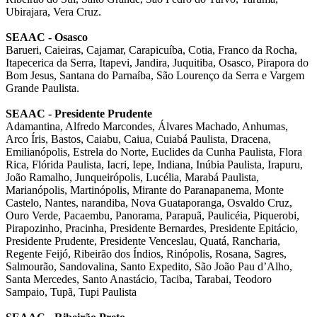
Ubirajara, Vera Cruz.
SEAAC
-
Osasco
Barueri, Caieiras, Cajamar, Carapicuíba, Cotia, Franco da Rocha,
Itapecerica da Serra, Itapevi, Jandira, Juquitiba, Osasco, Pirapora do
Bom Jesus, Santana do Parnaíba, São Lourenço da Serra e Vargem
Grande Paulista.
SEAAC - Presidente Prudente
Adamantina, Alfredo Marcondes, Álvares Machado, Anhumas,
Arco Íris, Bastos, Caiabu, Caiua, Cuiabá Paulista, Dracena,
Emilianópolis, Estrela do Norte, Euclides da Cunha Paulista, Flora
Rica, Flórida Paulista, Iacri, Iepe, Indiana, Inúbia Paulista, Irapuru,
João Ramalho, Junqueirópolis, Lucélia, Marabá Paulista,
Marianópolis, Martinópolis, Mirante do Paranapanema, Monte
Castelo, Nantes, narandiba, Nova Guataporanga, Osvaldo Cruz,
Ouro Verde, Pacaembu, Panorama, Parapuã, Paulicéia, Piquerobi,
Pirapozinho, Pracinha, Presidente Bernardes, Presidente Epitácio,
Presidente Prudente, Presidente Venceslau, Quatá, Rancharia,
Regente Feijó, Ribeirão dos Índios, Rinópolis, Rosana, Sagres,
Salmourão, Sandovalina, Santo Expedito, São João Pau d’Alho,
Santa Mercedes, Santo Anastácio, Taciba, Tarabai, Teodoro
Sampaio, Tupã, Tupi Paulista