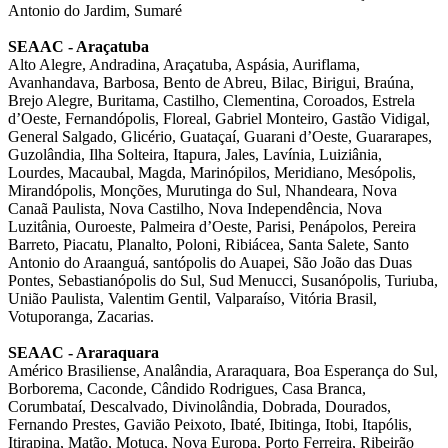
Antonio do Jardim, Sumaré
SEAAC - Araçatuba
Alto Alegre, Andradina, Araçatuba, Aspásia, Auriflama,
Avanhandava, Barbosa, Bento de Abreu, Bilac, Birigui, Braúna,
Brejo Alegre, Buritama, Castilho, Clementina, Coroados, Estrela
d’Oeste, Fernandópolis, Floreal, Gabriel Monteiro, Gastão Vidigal,
General Salgado, Glicério, Guataçaí, Guarani d’Oeste, Guararapes,
Guzolândia, Ilha Solteira, Itapura, Jales, Lavínia, Luiziânia,
Lourdes, Macaubal, Magda, Marinópilos, Meridiano, Mesópolis,
Mirandópolis, Monções, Murutinga do Sul, Nhandeara, Nova
Canaã Paulista, Nova Castilho, Nova Independência, Nova
Luzitânia, Ouroeste, Palmeira d’Oeste, Parisi, Penápolos, Pereira
Barreto, Piacatu, Planalto, Poloni, Ribiácea, Santa Salete, Santo
Antonio do Araanguá, santópolis do Auapei, São João das Duas
Pontes, Sebastianópolis do Sul, Sud Menucci, Susanópolis, Turiuba,
União Paulista, Valentim Gentil, Valparaíso, Vitória Brasil,
Votuporanga, Zacarias.
SEAAC - Araraquara
Américo Brasiliense, Analândia, Araraquara, Boa Esperança do Sul,
Borborema, Caconde, Cândido Rodrigues, Casa Branca,
Corumbataí, Descalvado, Divinolândia, Dobrada, Dourados,
Fernando Prestes, Gavião Peixoto, Ibaté, Ibitinga, Itobi, Itapólis,
Itirapina, Matão, Motuca, Nova Europa, Porto Ferreira, Ribeirão