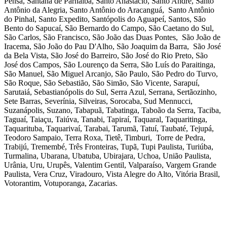
Pensa, Santana de Parnaíba, Santo Anastácio, Santo André, Santo
Antônio da Alegria, Santo Antônio do Aracanguá, Santo Antônio
do Pinhal, Santo Expedito, Santópolis do Aguapeí, Santos, São
Bento do Sapucaí, São Bernardo do Campo, São Caetano do Sul,
São Carlos, São Francisco, São João das Duas Pontes, São João de
Iracema, São João do Pau D'Alho, São Joaquim da Barra, São José
da Bela Vista, São José do Barreiro, São José do Rio Preto, São
José dos Campos, São Lourenço da Serra, São Luís do Paraitinga,
São Manuel, São Miguel Arcanjo, São Paulo, São Pedro do Turvo,
São Roque, São Sebastião, São Simão, São Vicente, Sarapuí,
Sarutaiá, Sebastianópolis do Sul, Serra Azul, Serrana, Sertãozinho,
Sete Barras, Severínia, Silveiras, Sorocaba, Sud Mennucci,
Suzanápolis, Suzano, Tabapuã, Tabatinga, Taboão da Serra, Taciba,
Taguaí, Taiaçu, Taiúva, Tanabi, Tapiraí, Taquaral, Taquaritinga,
Taquarituba, Taquarivaí, Tarabai, Tarumã, Tatuí, Taubaté, Tejupá,
Teodoro Sampaio, Terra Roxa, Tietê, Timburi, Torre de Pedra,
Trabijú, Tremembé, Três Fronteiras, Tupã, Tupi Paulista, Turiúba,
Turmalina, Ubarana, Ubatuba, Ubirajara, Uchoa, União Paulista,
Urânia, Uru, Urupês, Valentim Gentil, Valparaíso, Vargem Grande
Paulista, Vera Cruz, Viradouro, Vista Alegre do Alto, Vitória Brasil,
Votorantim, Votuporanga, Zacarias.