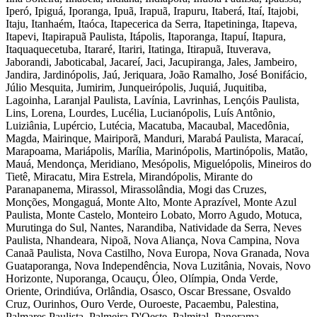
Iperó, Ipiguá, Iporanga, Ipuã, Irapuã, Irapuru, Itaberá, Itaí, Itajobi,
Itaju, Itanhaém, Itaóca, Itapecerica da Serra, Itapetininga, Itapeva,
Itapevi, Itapirapuã Paulista, Itápolis, Itaporanga, Itapuí, Itapura,
Itaquaquecetuba, Itararé, Itariri, Itatinga, Itirapuã, Ituverava,
Jaborandi, Jaboticabal, Jacareí, Jaci, Jacupiranga, Jales, Jambeiro,
Jandira, Jardinópolis, Jaú, Jeriquara, João Ramalho, José Bonifácio,
Júlio Mesquita, Jumirim, Junqueirópolis, Juquiá, Juquitiba,
Lagoinha, Laranjal Paulista, Lavínia, Lavrinhas, Lençóis Paulista,
Lins, Lorena, Lourdes, Lucélia, Lucianópolis, Luís Antônio,
Luiziânia, Lupércio, Lutécia, Macatuba, Macaubal, Macedônia,
Magda, Mairinque, Mairiporã, Manduri, Marabá Paulista, Maracaí,
Marapoama, Mariápolis, Marília, Marinópolis, Martinópolis, Matão,
Mauá, Mendonça, Meridiano, Mesópolis, Miguelópolis, Mineiros do
Tietê, Miracatu, Mira Estrela, Mirandópolis, Mirante do
Paranapanema, Mirassol, Mirassolândia, Mogi das Cruzes,
Monções, Mongaguá, Monte Alto, Monte Aprazível, Monte Azul
Paulista, Monte Castelo, Monteiro Lobato, Morro Agudo, Motuca,
Murutinga do Sul, Nantes, Narandiba, Natividade da Serra, Neves
Paulista, Nhandeara, Nipoã, Nova Aliança, Nova Campina, Nova
Canaã Paulista, Nova Castilho, Nova Europa, Nova Granada, Nova
Guataporanga, Nova Independência, Nova Luzitânia, Novais, Novo
Horizonte, Nuporanga, Ocauçu, Óleo, Olímpia, Onda Verde,
Oriente, Orindiúva, Orlândia, Osasco, Oscar Bressane, Osvaldo
Cruz, Ourinhos, Ouro Verde, Ouroeste, Pacaembu, Palestina,
Palmares Paulista, Palmeira D'Oeste, Palmital, Panorama,