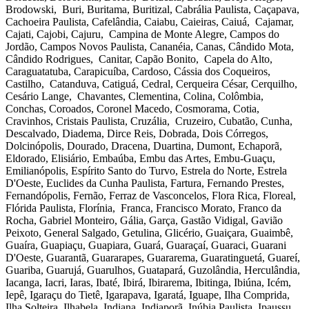
Brodowski, Buri, Buritama, Buritizal, Cabrália Paulista, Caçapava,
Cachoeira Paulista, Cafelândia, Caiabu, Caieiras, Caiuá, Cajamar,
Cajati, Cajobi, Cajuru, Campina de Monte Alegre, Campos do
Jordão, Campos Novos Paulista, Cananéia, Canas, Cândido Mota,
Cândido Rodrigues, Canitar, Capão Bonito, Capela do Alto,
Caraguatatuba, Carapicuíba, Cardoso, Cássia dos Coqueiros,
Castilho, Catanduva, Catiguá, Cedral, Cerqueira César, Cerquilho,
Cesário Lange, Chavantes, Clementina, Colina, Colômbia,
Conchas, Coroados, Coronel Macedo, Cosmorama, Cotia,
Cravinhos, Cristais Paulista, Cruzália, Cruzeiro, Cubatão, Cunha,
Descalvado, Diadema, Dirce Reis, Dobrada, Dois Córregos,
Dolcinópolis, Dourado, Dracena, Duartina, Dumont, Echaporã,
Eldorado, Elisiário, Embaúba, Embu das Artes, Embu-Guaçu,
Emilianópolis, Espírito Santo do Turvo, Estrela do Norte, Estrela
D'Oeste, Euclides da Cunha Paulista, Fartura, Fernando Prestes,
Fernandópolis, Fernão, Ferraz de Vasconcelos, Flora Rica, Floreal,
Flórida Paulista, Florínia, Franca, Francisco Morato, Franco da
Rocha, Gabriel Monteiro, Gália, Garça, Gastão Vidigal, Gavião
Peixoto, General Salgado, Getulina, Glicério, Guaiçara, Guaimbê,
Guaíra, Guapiaçu, Guapiara, Guará, Guaraçaí, Guaraci, Guarani
D'Oeste, Guarantã, Guararapes, Guararema, Guaratinguetá, Guareí,
Guariba, Guarujá, Guarulhos, Guatapará, Guzolândia, Herculândia,
Iacanga, Iacri, Iaras, Ibaté, Ibirá, Ibirarema, Ibitinga, Ibiúna, Icém,
Iepê, Igaraçu do Tietê, Igarapava, Igaratá, Iguape, Ilha Comprida,
Ilha Solteira, Ilhabela, Indiana, Indiaporã, Inúbia Paulista, Ipaussu,