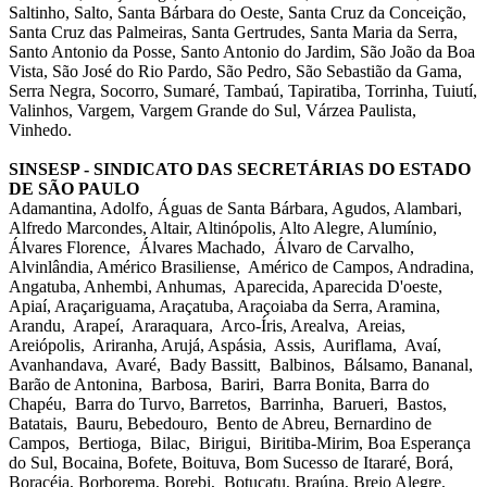
Saltinho, Salto, Santa Bárbara do Oeste, Santa Cruz da Conceição,
Santa Cruz das Palmeiras, Santa Gertrudes, Santa Maria da Serra,
Santo Antonio da Posse, Santo Antonio do Jardim, São João da Boa
Vista, São José do Rio Pardo, São Pedro, São Sebastião da Gama,
Serra Negra, Socorro, Sumaré, Tambaú, Tapiratiba, Torrinha, Tuiutí,
Valinhos, Vargem, Vargem Grande do Sul, Várzea Paulista,
Vinhedo.
SINSESP - SINDICATO DAS SECRETÁRIAS DO ESTADO
DE SÃO PAULO
Adamantina, Adolfo, Águas de Santa Bárbara, Agudos, Alambari,
Alfredo Marcondes, Altair, Altinópolis, Alto Alegre, Alumínio,
Álvares Florence, Álvares Machado, Álvaro de Carvalho,
Alvinlândia, Américo Brasiliense, Américo de Campos, Andradina,
Angatuba, Anhembi, Anhumas, Aparecida, Aparecida D'oeste,
Apiaí, Araçariguama, Araçatuba, Araçoiaba da Serra, Aramina,
Arandu, Arapeí, Araraquara, Arco-Íris, Arealva, Areias,
Areiópolis, Ariranha, Arujá, Aspásia, Assis, Auriflama, Avaí,
Avanhandava, Avaré, Bady Bassitt, Balbinos, Bálsamo, Bananal,
Barão de Antonina, Barbosa, Bariri, Barra Bonita, Barra do
Chapéu, Barra do Turvo, Barretos, Barrinha, Barueri, Bastos,
Batatais, Bauru, Bebedouro, Bento de Abreu, Bernardino de
Campos, Bertioga, Bilac, Birigui, Biritiba-Mirim, Boa Esperança
do Sul, Bocaina, Bofete, Boituva, Bom Sucesso de Itararé, Borá,
Boracéia, Borborema, Borebi, Botucatu, Braúna, Brejo Alegre,