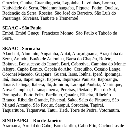
Cruzeiro, Cunha, Guaratinguetá, Lagoinha, Lavrinhas, Lorena,
Natividade da Serra, Pindamonhangaba, Piquete, Potim, Queluz,
Redenção da Serra, Roseira, São José do Barreiro, São Luís do
Paraitinga, Silveiras, Taubaté e Tremembé
SEAAC - São Paulo
Embú, Embú Guaçu, Francisco Morato, São Paulo e Taboão da
Serra.
SEAAC - Sorocaba
Alambari, Alumínio, Angatuba, Apiai, Araçariguama, Araçoiaba da
Serra, Arandu, Barão de Antonina, Barra do Chapéu, Bofete,
Boituva, Bonsucesso do Itararé, Buri, Cabreúva, Campina do Monte
Alegre, Capão Bonito, Capela do Alto, Cerquilho, Cesário Lange,
Coronel Macedo, Guapiara, Guarei, Iaras, Ibiúna, Iperó, Iporanga,
Itaí, Itaoca, Itapetininga, Itapeva, Itapirapoã Paulista, Itaporanga,
Itararé, Itatinga, Itabera, Itú, Jumirim, Laranjal Paulista, Mairinque,
Nova Campina, Paranapanema, Pereiras, Piedade, Pilar do Sul,
Porangaba, Porto Feliz, Pardinho, Quadra, Ribeira, Ribeirão
Branco, Ribeirão Grande, Riversul, Salto, Salto de Pirapora, São
Miguel Arcanjo, São Roque, Sarapui, Sorocaba, Tapirai,
Taquarituba, Taquarivai, Tatui, Tietê, Torre de Pedra, Votorantim.
SINDEAPRJ – Rio de Janeiro
Araruama, Arraial do Cabo, Bom Jardim, Cabo Frio, Cachoeiras de