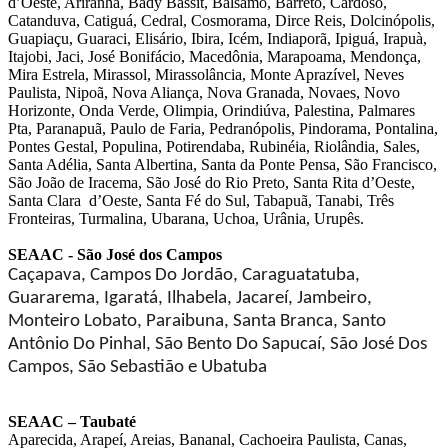
d’Oeste, Ariranha, Bady Bassit, Bálsamo, Barreto, Cardoso,
Catanduva, Catiguá, Cedral, Cosmorama, Dirce Reis, Dolcinópolis,
Guapiaçu, Guaraci, Elisário, Ibira, Icém, Indiaporã, Ipiguá, Irapuà,
Itajobi, Jaci, José Bonifácio, Macedônia, Marapoama, Mendonça,
Mira Estrela, Mirassol, Mirassolância, Monte Aprazível, Neves
Paulista, Nipoã, Nova Aliança, Nova Granada, Novaes, Novo
Horizonte, Onda Verde, Olimpia, Orindiúva, Palestina, Palmares
Pta, Paranapuã, Paulo de Faria, Pedranópolis, Pindorama, Pontalina,
Pontes Gestal, Populina, Potirendaba, Rubinéia, Riolândia, Sales,
Santa Adélia, Santa Albertina, Santa da Ponte Pensa, São Francisco,
São João de Iracema, São José do Rio Preto, Santa Rita d’Oeste,
Santa Clara d’Oeste, Santa Fé do Sul, Tabapuã, Tanabi, Três
Fronteiras, Turmalina, Ubarana, Uchoa, Urânia, Urupês.
SEAAC - São José dos Campos
Caçapava, Campos Do Jordão, Caraguatatuba,
Guararema, Igaratá, Ilhabela, Jacareí, Jambeiro,
Monteiro Lobato, Paraibuna, Santa Branca, Santo
Antônio Do Pinhal, São Bento Do Sapucaí, São José Dos
Campos, São Sebastião e Ubatuba
SEAAC – Taubaté
Aparecida, Arapeí, Areias, Bananal, Cachoeira Paulista, Canas,