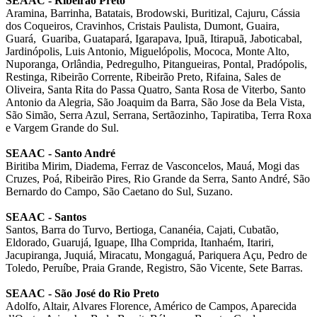
SEAAC - Ribeirão Preto
Aramina, Barrinha, Batatais, Brodowski, Buritizal, Cajuru, Cássia
dos Coqueiros, Cravinhos, Cristais Paulista, Dumont, Guaira,
Guará,
Guariba, Guatapará, Igarapava, Ipuã, Itirapuã, Jaboticabal,
Jardinópolis, Luis Antonio, Miguelópolis, Mococa, Monte Alto,
Nuporanga, Orlândia, Pedregulho, Pitangueiras, Pontal, Pradópolis,
Restinga, Ribeirão Corrente, Ribeirão Preto, Rifaina, Sales de
Oliveira, Santa Rita do Passa Quatro, Santa Rosa de Viterbo, Santo
Antonio da Alegria, São Joaquim da Barra, São Jose da Bela Vista,
São Simão, Serra Azul, Serrana
, Sertãozinho, Tapiratiba, Terra Roxa
e Vargem Grande do Sul.
SEAAC - Santo André
Biritiba Mirim, Diadema, Ferraz de Vasconcelos, Mauá, Mogi das
Cruzes, Poá, Ribeirão Pires, Rio Grande da Serra, Santo André, São
Bernardo do Campo, São Caetano do Sul, Suzano.
SEAAC - Santos
Santos, Barra do Turvo, Bertioga, Cananéia, Cajati, Cubatão,
Eldorado, Guarujá, Iguape, Ilha Comprida, Itanhaém, Itariri,
Jacupiranga, Juquiá, Miracatu, Mongaguá, Pariquera Açu, Pedro de
Toledo, Peruíbe, Praia Grande, Registro, São Vicente, Sete Barras.
SEAAC - São José do Rio Preto
Adolfo, Altair, Alvares Florence, Américo de Campos, Aparecida