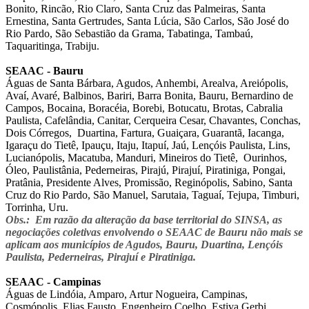
Bonito, Rincão, Rio Claro, Santa Cruz das Palmeiras, Santa
Ernestina, Santa Gertrudes, Santa Lúcia, São Carlos, São José do
Rio Pardo, São Sebastião da Grama, Tabatinga, Tambaú,
Taquaritinga, Trabiju.
SEAAC - Bauru
Águas de Santa Bárbara, Agudos, Anhembi, Arealva, Areiópolis,
Avaí, Avaré, Balbinos, Bariri, Barra Bonita, Bauru, Bernardino de
Campos, Bocaina, Boracéia, Borebi, Botucatu, Brotas, Cabralia
Paulista, Cafelândia, Canitar, Cerqueira Cesar, Chavantes, Conchas,
Dois Córregos, Duartina, Fartura, Guaiçara, Guarantã, Iacanga,
Igaraçu do Tietê, Ipauçu, Itaju, Itapuí, Jaú, Lençóis Paulista, Lins,
Lucianópolis, Macatuba, Manduri, Mineiros do Tietê, Ourinhos,
Óleo, Paulistânia, Pederneiras, Pirajú, Pirajuí, Piratiniga, Pongai,
Pratânia, Presidente Alves, Promissão, Reginópolis, Sabino, Santa
Cruz do Rio Pardo, São Manuel, Sarutaia, Taguaí, Tejupa, Timburi,
Torrinha, Uru.
Obs.: Em razão da alteração da base territorial do SINSA, as
negociações coletivas envolvendo o SEAAC de Bauru não mais se
aplicam aos municípios de Agudos, Bauru, Duartina, Lençóis
Paulista, Pederneiras, Pirajuí e Piratiniga.
SEAAC - Campinas
Águas de Lindóia, Amparo, Artur Nogueira, Campinas,
Cosmópolis, Elias Fausto, Engenheiro Coelho, Estiva Gerbi,