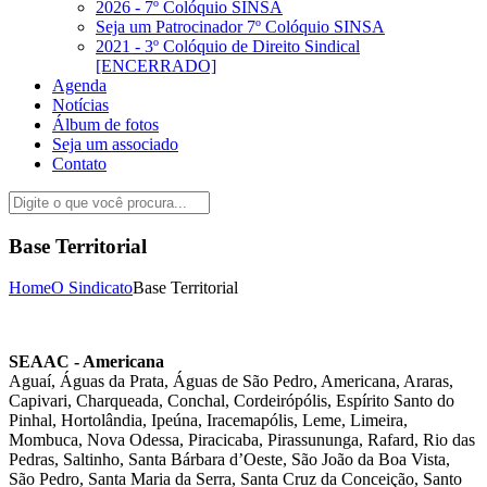
2026 - 7º Colóquio SINSA
Seja um Patrocinador 7º Colóquio SINSA
2021 - 3º Colóquio de Direito Sindical
[ENCERRADO]
Agenda
Notícias
Álbum de fotos
Seja um associado
Contato
Base Territorial
Home
O Sindicato
Base Territorial
SEAAC - Americana
Aguaí, Águas da Prata, Águas de São Pedro, Americana, Araras,
Capivari, Charqueada, Conchal, Cordeirópólis, Espírito Santo do
Pinhal, Hortolândia, Ipeúna, Iracemapólis, Leme, Limeira,
Mombuca, Nova Odessa, Piracicaba, Pirassununga, Rafard, Rio das
Pedras, Saltinho, Santa Bárbara d’Oeste, São João da Boa Vista,
São Pedro, Santa Maria da Serra, Santa Cruz da Conceição, Santo