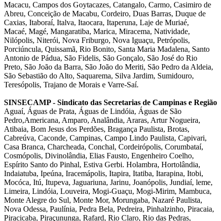
Macacu, Campos dos Goytacazes, Catangalo, Carmo, Casimiro de
Abreu, Conceição de Macabu, Cordeiro, Duas Barras, Duque de
Caxias, Itaboraí, Italva, Itaocara, Itaperuna, Laje de Muriaé,
Macaé,
Magé,
Mangaratiba, Marica, Miracema, Natividade,
Nilópolis, Niterói, Nova Friburgo, Nova Iguaçu, Petrópolis,
Porciúncula, Quissamã, Rio Bonito, Santa Maria Madalena, Santo
Antonio de Pádua, São Fidelis, São Gonçalo, São José do Rio
Preto, São João da Barra, São João do Meriti, São Pedro da Aldeia,
São Sebastião do Alto, Saquarema, Silva Jardim, Sumidouro,
Teresópolis, Trajano de Morais e Varre-Saí.
SINSECAMP - Sindicato das Secretarias de Campinas e Região
Aguaí, Águas de Prata, Águas de Lindóia, Águas de São
Pedro,Americana, Amparo, Analândia, Araras, Artur Nogueira,
Atibaia, Bom Jesus dos Perdões, Bragança Paulista, Brotas,
Cabreúva, Caconde, Campinas, Campo Lindo Paulista, Capivari,
Casa Branca, Charcheada, Conchal, Cordeirópolis, Corumbataí,
Cosmópolis, Divinolândia, Elias Fausto, Engenheiro Coelho,
Espírito Santo do Pinhal, Estiva Gerbi. Holambra, Hortolândia,
Indaiatuba, Ipeúna, Iracemápolis, Itapira, Itatiba, Itarapina, Itobi,
Mocóca, Itú, Itupeva, Jaguariuna, Jarinu, Joanópolis, Jundiaí, leme,
Limeira, Lindóia, Louveira, Mogi-Guaçu, Mogi-Mirim, Mambuca,
Monte Alegre do Sul, Monte Mor, Morungaba, Nazaré Paulista,
Nova Odessa, Paulínia, Pedra Bela, Pedreira, Pinhalzinho, Piracaia,
Piracicaba, Piraçununga, Rafard, Rio Claro, Rio das Pedras,