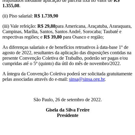
reajustados mediante aplicação de parcela fixa no valor de
R$
1.355,08
.
(ii) Piso salarial:
R$ 1.739,90
(iii) Vale refeição:
R$ 29,88
para Americana, Araçatuba, Araraquara,
Campinas, Marília, Santos, Santos André, Sorocaba; Taubaté e
respectivas regiões; e
R$ 39,80
para Osasco e região;
As diferenças salariais e de benefícios retroativos à data-base 1º de
agosto de 2022, resultantes da aplicação das disposições contidas na
presente Convenção Coletiva de Trabalho, poderão ser pagas e/ou
cumpridas até o 5º (quinto) dia útil do mês de novembro/2022.
A íntegra da Convenção Coletiva poderá ser solicitada gratuitamente
pelas associadas através do e-mail:
sinsa@sinsa.org.br
.
São Paulo, 26 de setembro de 2022.
Gisela da Silva Freire
Presidente