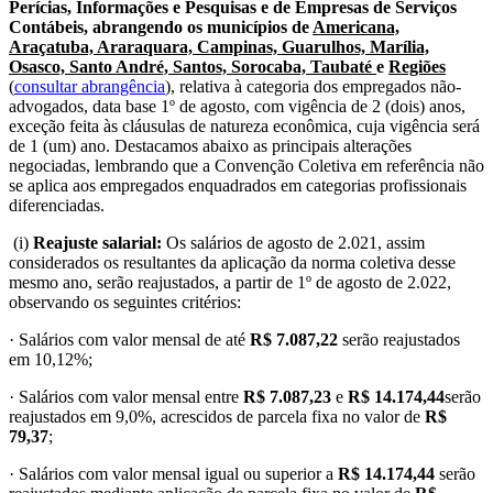
Perícias, Informações e Pesquisas e de Empresas de Serviços
Contábeis, abrangendo os municípios de
Americana,
Araçatuba, Araraquara, Campinas, Guarulhos, Marília,
Osasco, Santo André, Santos, Sorocaba, Taubaté
e
Regiões
(
consultar abrangência
),
relativa à categoria dos empregados não-
advogados, data base 1º de agosto, com vigência de 2 (dois) anos,
exceção feita às cláusulas de natureza econômica, cuja vigência será
de 1 (um) ano. Destacamos abaixo as principais alterações
negociadas, lembrando que a Convenção Coletiva em referência não
se aplica aos empregados enquadrados em categorias profissionais
diferenciadas.
(i)
Reajuste salarial:
Os salários de agosto de 2.021, assim
considerados os resultantes da aplicação da norma coletiva desse
mesmo ano, serão reajustados, a partir de 1º de agosto de 2.022,
observando os seguintes critérios:
· Salários com valor mensal de até
R$ 7.087,22
serão reajustados
em 10,12%;
· Salários com valor mensal entre
R$ 7.087,23
e
R$ 14.174,44
serão
reajustados em 9,0%, acrescidos de parcela fixa no valor de
R$
79,37
;
· Salários com valor mensal igual ou superior a
R$ 14.174,44
serão