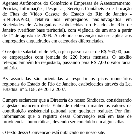
Agentes Autônomos do Comércio e Empresas de Assessoramento,
Perícias, Informações, Pesquisas, Serviços Contábeis e de Locação
de Fitas de Vídeo Cassete do Estado do Rio de Janeiro -
SINDEAP/RJ, relativa aos empregados não-advogados em
Sociedades de Advogados estabelecidas no Estado do Rio de
Janeiro (verificar base territorial), com vigência de um ano a partir
de 1º de agosto de 2009. A referida convenção não se aplica aos
empregados enquadrados em categorias diferenciadas.
O reajuste salarial foi de 5%, o piso passou a ser de R$ 560,00, para
os empregados com jornada de 220 horas mensais. O auxílio
refeição também foi reajustado, passando para R$ 7,00 o valor facial
unitário.
As associadas são orientadas a respeitar os pisos monetários
regionais do Estado do Rio de Janeiro, estabelecidos através da Lei
Estadual nº 5.168, de 20.12.2007.
Cumpre esclarecer que a Diretoria do nosso Sindicato, considerando
a gestão financeira desta Entidade deliberou manter os valores da
contribuição assistencial patronal sem qualquer reajuste. Por fim,
informamos que o registro dessa Convenção está em fase de
providencias burocráticas, devendo ser concluído em alguns dias.
O texto dessa Convenção está publicado no nosso site.