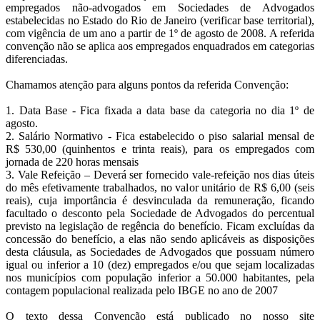
empregados não-advogados em Sociedades de Advogados
estabelecidas no Estado do Rio de Janeiro (verificar base territorial),
com vigência de um ano a partir de 1º de agosto de 2008. A referida
convenção não se aplica aos empregados enquadrados em categorias
diferenciadas.
Chamamos atenção para alguns pontos da referida Convenção:
1. Data Base - Fica fixada a data base da categoria no dia 1º de
agosto.
2. Salário Normativo - Fica estabelecido o piso salarial mensal de
R$ 530,00 (quinhentos e trinta reais), para os empregados com
jornada de 220 horas mensais
3. Vale Refeição – Deverá ser fornecido vale-refeição nos dias úteis
do mês efetivamente trabalhados, no valor unitário de R$ 6,00 (seis
reais), cuja importância é desvinculada da remuneração, ficando
facultado o desconto pela Sociedade de Advogados do percentual
previsto na legislação de regência do benefício. Ficam excluídas da
concessão do benefício, a elas não sendo aplicáveis as disposições
desta cláusula, as Sociedades de Advogados que possuam número
igual ou inferior a 10 (dez) empregados e/ou que sejam localizadas
nos municípios com população inferior a 50.000 habitantes, pela
contagem populacional realizada pelo IBGE no ano de 2007
O texto dessa Convenção está publicado no nosso site