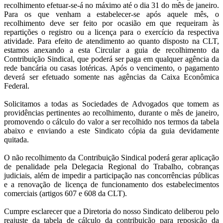
recolhimento efetuar-se-á no máximo até o dia 31 do mês de janeiro.
Para os que venham a estabelecer-se após aquele mês, o
recolhimento deve ser feito por ocasião em que requeiram às
repartições o registro ou a licença para o exercício da respectiva
atividade. Para efeito de atendimento ao quanto disposto na CLT,
estamos anexando a esta Circular a guia de recolhimento da
Contribuição Sindical, que poderá ser paga em qualquer agência da
rede bancária ou casas lotéricas. Após o vencimento, o pagamento
deverá ser efetuado somente nas agências da Caixa Econômica
Federal.
Solicitamos a todas as Sociedades de Advogados que tomem as
providências pertinentes ao recolhimento, durante o mês de janeiro,
promovendo o cálculo do valor a ser recolhido nos termos da tabela
abaixo e enviando a este Sindicato cópia da guia devidamente
quitada.
O não recolhimento da Contribuição Sindical poderá gerar aplicação
de penalidade pela Delegacia Regional do Trabalho, cobranças
judiciais, além de impedir a participação nas concorrências públicas
e a renovação de licença de funcionamento dos estabelecimentos
comerciais (artigos 607 e 608 da CLT).
Cumpre esclarecer que a Diretoria do nosso Sindicato deliberou pelo
reajuste da tabela de cálculo da contribuição para reposição da