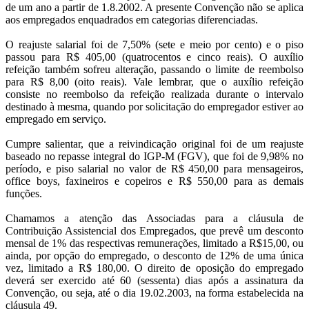
de um ano a partir de 1.8.2002. A presente Convenção não se aplica
aos empregados enquadrados em categorias diferenciadas.
O reajuste salarial foi de 7,50% (sete e meio por cento) e o piso
passou para R$ 405,00 (quatrocentos e cinco reais). O auxílio
refeição também sofreu alteração, passando o limite de reembolso
para R$ 8,00 (oito reais). Vale lembrar, que o auxílio refeição
consiste no reembolso da refeição realizada durante o intervalo
destinado à mesma, quando por solicitação do empregador estiver ao
empregado em serviço.
Cumpre salientar, que a reivindicação original foi de um reajuste
baseado no repasse integral do IGP-M (FGV), que foi de 9,98% no
período, e piso salarial no valor de R$ 450,00 para mensageiros,
office boys, faxineiros e copeiros e R$ 550,00 para as demais
funções.
Chamamos a atenção das Associadas para a cláusula de
Contribuição Assistencial dos Empregados, que prevê um desconto
mensal de 1% das respectivas remunerações, limitado a R$15,00, ou
ainda, por opção do empregado, o desconto de 12% de uma única
vez, limitado a R$ 180,00. O direito de oposição do empregado
deverá ser exercido até 60 (sessenta) dias após a assinatura da
Convenção, ou seja, até o dia 19.02.2003, na forma estabelecida na
cláusula 49.