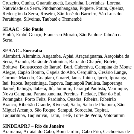
Cruzeiro, Cunha, Guaratinguetá, Lagoinha, Lavrinhas, Lorena,
Natividade da Serra, Pindamonhangaba, Piquete, Potim, Queluz,
Redenção da Serra, Roseira, São José do Barreiro, São Luís do
Paraitinga, Silveiras, Taubaté e Tremembé
SEAAC - São Paulo
Embú, Embú Guaçu, Francisco Morato, São Paulo e Taboão da
Serra.
SEAAC - Sorocaba
Alambari, Alumínio, Angatuba, Apiai, Araçariguama, Araçoiaba da
Serra, Arandu, Barão de Antonina, Barra do Chapéu, Bofete,
Boituva, Bonsucesso do Itararé, Buri, Cabreúva, Campina do Monte
Alegre, Capão Bonito, Capela do Alto, Cerquilho, Cesário Lange,
Coronel Macedo, Guapiara, Guarei, Iaras, Ibiúna, Iperó, Iporanga,
Itaí, Itaoca, Itapetininga, Itapeva, Itapirapoã Paulista, Itaporanga,
Itararé, Itatinga, Itabera, Itú, Jumirim, Laranjal Paulista, Mairinque,
Nova Campina, Paranapanema, Pereiras, Piedade, Pilar do Sul,
Porangaba, Porto Feliz, Pardinho, Quadra, Ribeira, Ribeirão
Branco, Ribeirão Grande, Riversul, Salto, Salto de Pirapora, São
Miguel Arcanjo, São Roque, Sarapui, Sorocaba, Tapirai,
Taquarituba, Taquarivai, Tatui, Tietê, Torre de Pedra, Votorantim.
SINDEAPRJ – Rio de Janeiro
Araruama, Arraial do Cabo, Bom Jardim, Cabo Frio, Cachoeiras de