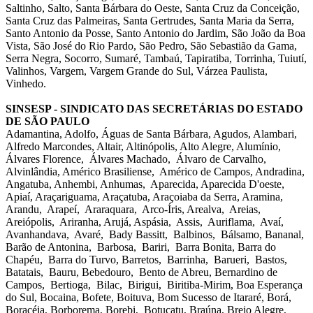
Saltinho, Salto, Santa Bárbara do Oeste, Santa Cruz da Conceição,
Santa Cruz das Palmeiras, Santa Gertrudes, Santa Maria da Serra,
Santo Antonio da Posse, Santo Antonio do Jardim, São João da Boa
Vista, São José do Rio Pardo, São Pedro, São Sebastião da Gama,
Serra Negra, Socorro, Sumaré, Tambaú, Tapiratiba, Torrinha, Tuiutí,
Valinhos, Vargem, Vargem Grande do Sul, Várzea Paulista,
Vinhedo.
SINSESP - SINDICATO DAS SECRETÁRIAS DO ESTADO
DE SÃO PAULO
Adamantina, Adolfo, Águas de Santa Bárbara, Agudos, Alambari,
Alfredo Marcondes, Altair, Altinópolis, Alto Alegre, Alumínio,
Álvares Florence, Álvares Machado, Álvaro de Carvalho,
Alvinlândia, Américo Brasiliense, Américo de Campos, Andradina,
Angatuba, Anhembi, Anhumas, Aparecida, Aparecida D'oeste,
Apiaí, Araçariguama, Araçatuba, Araçoiaba da Serra, Aramina,
Arandu, Arapeí, Araraquara, Arco-Íris, Arealva, Areias,
Areiópolis, Ariranha, Arujá, Aspásia, Assis, Auriflama, Avaí,
Avanhandava, Avaré, Bady Bassitt, Balbinos, Bálsamo, Bananal,
Barão de Antonina, Barbosa, Bariri, Barra Bonita, Barra do
Chapéu, Barra do Turvo, Barretos, Barrinha, Barueri, Bastos,
Batatais, Bauru, Bebedouro, Bento de Abreu, Bernardino de
Campos, Bertioga, Bilac, Birigui, Biritiba-Mirim, Boa Esperança
do Sul, Bocaina, Bofete, Boituva, Bom Sucesso de Itararé, Borá,
Boracéia, Borborema, Borebi, Botucatu, Braúna, Brejo Alegre,