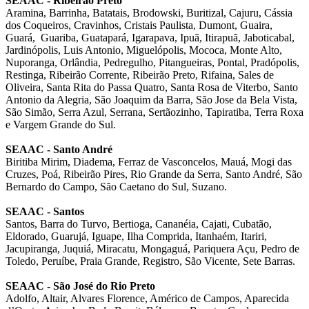
SEAAC - Ribeirão Preto
Aramina, Barrinha, Batatais, Brodowski, Buritizal, Cajuru, Cássia
dos Coqueiros, Cravinhos, Cristais Paulista, Dumont, Guaira,
Guará,
Guariba, Guatapará, Igarapava, Ipuã, Itirapuã, Jaboticabal,
Jardinópolis, Luis Antonio, Miguelópolis, Mococa, Monte Alto,
Nuporanga, Orlândia, Pedregulho, Pitangueiras, Pontal, Pradópolis,
Restinga, Ribeirão Corrente, Ribeirão Preto, Rifaina, Sales de
Oliveira, Santa Rita do Passa Quatro, Santa Rosa de Viterbo, Santo
Antonio da Alegria, São Joaquim da Barra, São Jose da Bela Vista,
São Simão, Serra Azul, Serrana
, Sertãozinho, Tapiratiba, Terra Roxa
e Vargem Grande do Sul.
SEAAC - Santo André
Biritiba Mirim, Diadema, Ferraz de Vasconcelos, Mauá, Mogi das
Cruzes, Poá, Ribeirão Pires, Rio Grande da Serra, Santo André, São
Bernardo do Campo, São Caetano do Sul, Suzano.
SEAAC - Santos
Santos, Barra do Turvo, Bertioga, Cananéia, Cajati, Cubatão,
Eldorado, Guarujá, Iguape, Ilha Comprida, Itanhaém, Itariri,
Jacupiranga, Juquiá, Miracatu, Mongaguá, Pariquera Açu, Pedro de
Toledo, Peruíbe, Praia Grande, Registro, São Vicente, Sete Barras.
SEAAC - São José do Rio Preto
Adolfo, Altair, Alvares Florence, Américo de Campos, Aparecida