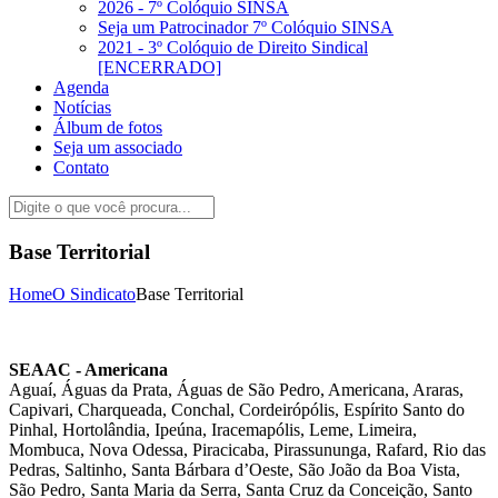
2026 - 7º Colóquio SINSA
Seja um Patrocinador 7º Colóquio SINSA
2021 - 3º Colóquio de Direito Sindical
[ENCERRADO]
Agenda
Notícias
Álbum de fotos
Seja um associado
Contato
Base Territorial
Home
O Sindicato
Base Territorial
SEAAC - Americana
Aguaí, Águas da Prata, Águas de São Pedro, Americana, Araras,
Capivari, Charqueada, Conchal, Cordeirópólis, Espírito Santo do
Pinhal, Hortolândia, Ipeúna, Iracemapólis, Leme, Limeira,
Mombuca, Nova Odessa, Piracicaba, Pirassununga, Rafard, Rio das
Pedras, Saltinho, Santa Bárbara d’Oeste, São João da Boa Vista,
São Pedro, Santa Maria da Serra, Santa Cruz da Conceição, Santo