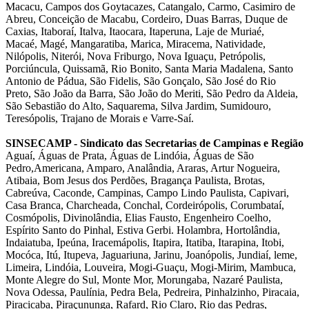
Macacu, Campos dos Goytacazes, Catangalo, Carmo, Casimiro de
Abreu, Conceição de Macabu, Cordeiro, Duas Barras, Duque de
Caxias, Itaboraí, Italva, Itaocara, Itaperuna, Laje de Muriaé,
Macaé,
Magé,
Mangaratiba, Marica, Miracema, Natividade,
Nilópolis, Niterói, Nova Friburgo, Nova Iguaçu, Petrópolis,
Porciúncula, Quissamã, Rio Bonito, Santa Maria Madalena, Santo
Antonio de Pádua, São Fidelis, São Gonçalo, São José do Rio
Preto, São João da Barra, São João do Meriti, São Pedro da Aldeia,
São Sebastião do Alto, Saquarema, Silva Jardim, Sumidouro,
Teresópolis, Trajano de Morais e Varre-Saí.
SINSECAMP - Sindicato das Secretarias de Campinas e Região
Aguaí, Águas de Prata, Águas de Lindóia, Águas de São
Pedro,Americana, Amparo, Analândia, Araras, Artur Nogueira,
Atibaia, Bom Jesus dos Perdões, Bragança Paulista, Brotas,
Cabreúva, Caconde, Campinas, Campo Lindo Paulista, Capivari,
Casa Branca, Charcheada, Conchal, Cordeirópolis, Corumbataí,
Cosmópolis, Divinolândia, Elias Fausto, Engenheiro Coelho,
Espírito Santo do Pinhal, Estiva Gerbi. Holambra, Hortolândia,
Indaiatuba, Ipeúna, Iracemápolis, Itapira, Itatiba, Itarapina, Itobi,
Mocóca, Itú, Itupeva, Jaguariuna, Jarinu, Joanópolis, Jundiaí, leme,
Limeira, Lindóia, Louveira, Mogi-Guaçu, Mogi-Mirim, Mambuca,
Monte Alegre do Sul, Monte Mor, Morungaba, Nazaré Paulista,
Nova Odessa, Paulínia, Pedra Bela, Pedreira, Pinhalzinho, Piracaia,
Piracicaba, Piraçununga, Rafard, Rio Claro, Rio das Pedras,