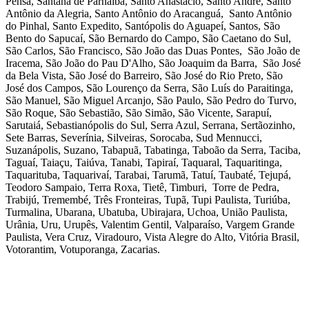
Pensa, Santana de Parnaíba, Santo Anastácio, Santo André, Santo
Antônio da Alegria, Santo Antônio do Aracanguá, Santo Antônio
do Pinhal, Santo Expedito, Santópolis do Aguapeí, Santos, São
Bento do Sapucaí, São Bernardo do Campo, São Caetano do Sul,
São Carlos, São Francisco, São João das Duas Pontes, São João de
Iracema, São João do Pau D'Alho, São Joaquim da Barra, São José
da Bela Vista, São José do Barreiro, São José do Rio Preto, São
José dos Campos, São Lourenço da Serra, São Luís do Paraitinga,
São Manuel, São Miguel Arcanjo, São Paulo, São Pedro do Turvo,
São Roque, São Sebastião, São Simão, São Vicente, Sarapuí,
Sarutaiá, Sebastianópolis do Sul, Serra Azul, Serrana, Sertãozinho,
Sete Barras, Severínia, Silveiras, Sorocaba, Sud Mennucci,
Suzanápolis, Suzano, Tabapuã, Tabatinga, Taboão da Serra, Taciba,
Taguaí, Taiaçu, Taiúva, Tanabi, Tapiraí, Taquaral, Taquaritinga,
Taquarituba, Taquarivaí, Tarabai, Tarumã, Tatuí, Taubaté, Tejupá,
Teodoro Sampaio, Terra Roxa, Tietê, Timburi, Torre de Pedra,
Trabijú, Tremembé, Três Fronteiras, Tupã, Tupi Paulista, Turiúba,
Turmalina, Ubarana, Ubatuba, Ubirajara, Uchoa, União Paulista,
Urânia, Uru, Urupês, Valentim Gentil, Valparaíso, Vargem Grande
Paulista, Vera Cruz, Viradouro, Vista Alegre do Alto, Vitória Brasil,
Votorantim, Votuporanga, Zacarias.