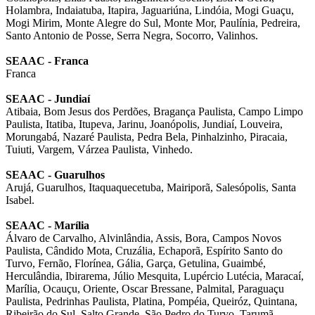
Holambra, Indaiatuba, Itapira, Jaguariúna, Lindóia, Mogi Guaçu,
Mogi Mirim, Monte Alegre do Sul, Monte Mor, Paulínia, Pedreira,
Santo Antonio de Posse, Serra Negra, Socorro, Valinhos.
SEAAC - Franca
Franca
SEAAC - Jundiaí
Atibaia, Bom Jesus dos Perdões, Bragança Paulista, Campo Limpo
Paulista, Itatiba, Itupeva, Jarinu, Joanópolis, Jundiaí, Louveira,
Morungabá, Nazaré Paulista, Pedra Bela, Pinhalzinho, Piracaia,
Tuiuti, Vargem, Várzea Paulista, Vinhedo.
SEAAC - Guarulhos
Arujá, Guarulhos, Itaquaquecetuba, Mairiporã, Salesópolis, Santa
Isabel.
SEAAC - Marília
Álvaro de Carvalho, Alvinlândia, Assis, Bora, Campos Novos
Paulista, Cândido Mota, Cruzália, Echaporã, Espírito Santo do
Turvo, Fernão, Florínea, Gália, Garça, Getulina, Guaimbé,
Herculândia, Ibirarema, Júlio Mesquita, Lupércio Lutécia, Maracaí,
Marília, Ocauçu, Oriente, Oscar Bressane, Palmital, Paraguaçu
Paulista, Pedrinhas Paulista, Platina, Pompéia, Queiróz, Quintana,
Ribeirão do Sul, Salto Grande, São Pedro do Turvo, Tarumã,