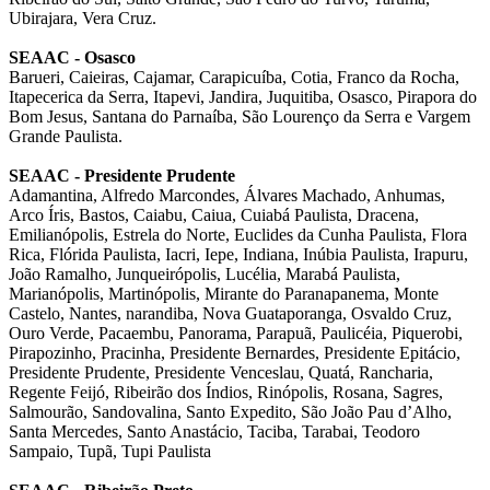
Ubirajara, Vera Cruz.
SEAAC
-
Osasco
Barueri, Caieiras, Cajamar, Carapicuíba, Cotia, Franco da Rocha,
Itapecerica da Serra, Itapevi, Jandira, Juquitiba, Osasco, Pirapora do
Bom Jesus, Santana do Parnaíba, São Lourenço da Serra e Vargem
Grande Paulista.
SEAAC - Presidente Prudente
Adamantina, Alfredo Marcondes, Álvares Machado, Anhumas,
Arco Íris, Bastos, Caiabu, Caiua, Cuiabá Paulista, Dracena,
Emilianópolis, Estrela do Norte, Euclides da Cunha Paulista, Flora
Rica, Flórida Paulista, Iacri, Iepe, Indiana, Inúbia Paulista, Irapuru,
João Ramalho, Junqueirópolis, Lucélia, Marabá Paulista,
Marianópolis, Martinópolis, Mirante do Paranapanema, Monte
Castelo, Nantes, narandiba, Nova Guataporanga, Osvaldo Cruz,
Ouro Verde, Pacaembu, Panorama, Parapuã, Paulicéia, Piquerobi,
Pirapozinho, Pracinha, Presidente Bernardes, Presidente Epitácio,
Presidente Prudente, Presidente Venceslau, Quatá, Rancharia,
Regente Feijó, Ribeirão dos Índios, Rinópolis, Rosana, Sagres,
Salmourão, Sandovalina, Santo Expedito, São João Pau d’Alho,
Santa Mercedes, Santo Anastácio, Taciba, Tarabai, Teodoro
Sampaio, Tupã, Tupi Paulista