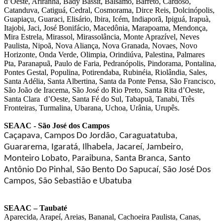
d’Oeste, Ariranha, Bady Bassit, Bálsamo, Barreto, Cardoso,
Catanduva, Catiguá, Cedral, Cosmorama, Dirce Reis, Dolcinópolis,
Guapiaçu, Guaraci, Elisário, Ibira, Icém, Indiaporã, Ipiguá, Irapuà,
Itajobi, Jaci, José Bonifácio, Macedônia, Marapoama, Mendonça,
Mira Estrela, Mirassol, Mirassolância, Monte Aprazível, Neves
Paulista, Nipoã, Nova Aliança, Nova Granada, Novaes, Novo
Horizonte, Onda Verde, Olimpia, Orindiúva, Palestina, Palmares
Pta, Paranapuã, Paulo de Faria, Pedranópolis, Pindorama, Pontalina,
Pontes Gestal, Populina, Potirendaba, Rubinéia, Riolândia, Sales,
Santa Adélia, Santa Albertina, Santa da Ponte Pensa, São Francisco,
São João de Iracema, São José do Rio Preto, Santa Rita d’Oeste,
Santa Clara d’Oeste, Santa Fé do Sul, Tabapuã, Tanabi, Três
Fronteiras, Turmalina, Ubarana, Uchoa, Urânia, Urupês.
SEAAC - São José dos Campos
Caçapava, Campos Do Jordão, Caraguatatuba,
Guararema, Igaratá, Ilhabela, Jacareí, Jambeiro,
Monteiro Lobato, Paraibuna, Santa Branca, Santo
Antônio Do Pinhal, São Bento Do Sapucaí, São José Dos
Campos, São Sebastião e Ubatuba
SEAAC – Taubaté
Aparecida, Arapeí, Areias, Bananal, Cachoeira Paulista, Canas,