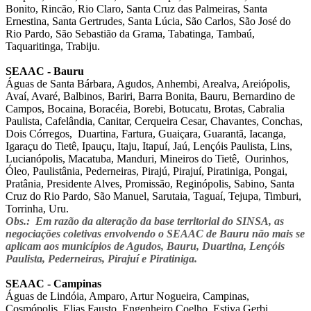
Bonito, Rincão, Rio Claro, Santa Cruz das Palmeiras, Santa
Ernestina, Santa Gertrudes, Santa Lúcia, São Carlos, São José do
Rio Pardo, São Sebastião da Grama, Tabatinga, Tambaú,
Taquaritinga, Trabiju.
SEAAC - Bauru
Águas de Santa Bárbara, Agudos, Anhembi, Arealva, Areiópolis,
Avaí, Avaré, Balbinos, Bariri, Barra Bonita, Bauru, Bernardino de
Campos, Bocaina, Boracéia, Borebi, Botucatu, Brotas, Cabralia
Paulista, Cafelândia, Canitar, Cerqueira Cesar, Chavantes, Conchas,
Dois Córregos, Duartina, Fartura, Guaiçara, Guarantã, Iacanga,
Igaraçu do Tietê, Ipauçu, Itaju, Itapuí, Jaú, Lençóis Paulista, Lins,
Lucianópolis, Macatuba, Manduri, Mineiros do Tietê, Ourinhos,
Óleo, Paulistânia, Pederneiras, Pirajú, Pirajuí, Piratiniga, Pongai,
Pratânia, Presidente Alves, Promissão, Reginópolis, Sabino, Santa
Cruz do Rio Pardo, São Manuel, Sarutaia, Taguaí, Tejupa, Timburi,
Torrinha, Uru.
Obs.: Em razão da alteração da base territorial do SINSA, as
negociações coletivas envolvendo o SEAAC de Bauru não mais se
aplicam aos municípios de Agudos, Bauru, Duartina, Lençóis
Paulista, Pederneiras, Pirajuí e Piratiniga.
SEAAC - Campinas
Águas de Lindóia, Amparo, Artur Nogueira, Campinas,
Cosmópolis, Elias Fausto, Engenheiro Coelho, Estiva Gerbi,