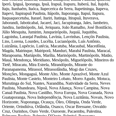
Iperó, Ipiguá, Iporanga, Ipuã, Irapuã, Irapuru, Itaberá, Itaí, Itajobi,
Itaju, Itanhaém, Itaóca, Itapecerica da Serra, Itapetininga, Itapeva,
Itapevi, Itapirapuã Paulista, Itápolis, Itaporanga, Itapuí, Itapura,
Itaquaquecetuba, Itararé, Itariri, Itatinga, Itirapuã, Ituverava,
Jaborandi, Jaboticabal, Jacareí, Jaci, Jacupiranga, Jales, Jambeiro,
Jandira, Jardinópolis, Jaú, Jeriquara, João Ramalho, José Bonifácio,
Júlio Mesquita, Jumirim, Junqueirópolis, Juquiá, Juquitiba,
Lagoinha, Laranjal Paulista, Lavínia, Lavrinhas, Lençóis Paulista,
Lins, Lorena, Lourdes, Lucélia, Lucianópolis, Luís Antônio,
Luiziânia, Lupércio, Lutécia, Macatuba, Macaubal, Macedônia,
Magda, Mairinque, Mairiporã, Manduri, Marabá Paulista, Maracaí,
Marapoama, Mariápolis, Marília, Marinópolis, Martinópolis, Matão,
Mauá, Mendonça, Meridiano, Mesópolis, Miguelópolis, Mineiros do
Tietê, Miracatu, Mira Estrela, Mirandópolis, Mirante do
Paranapanema, Mirassol, Mirassolândia, Mogi das Cruzes,
Monções, Mongaguá, Monte Alto, Monte Aprazível, Monte Azul
Paulista, Monte Castelo, Monteiro Lobato, Morro Agudo, Motuca,
Murutinga do Sul, Nantes, Narandiba, Natividade da Serra, Neves
Paulista, Nhandeara, Nipoã, Nova Aliança, Nova Campina, Nova
Canaã Paulista, Nova Castilho, Nova Europa, Nova Granada, Nova
Guataporanga, Nova Independência, Nova Luzitânia, Novais, Novo
Horizonte, Nuporanga, Ocauçu, Óleo, Olímpia, Onda Verde,
Oriente, Orindiúva, Orlândia, Osasco, Oscar Bressane, Osvaldo
Cruz, Ourinhos, Ouro Verde, Ouroeste, Pacaembu, Palestina,
Palmares Paulista, Palmeira D'Oeste, Palmital, Panorama,