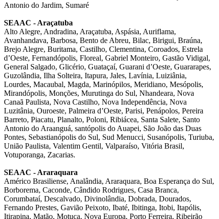
Antonio do Jardim, Sumaré
SEAAC - Araçatuba
Alto Alegre, Andradina, Araçatuba, Aspásia, Auriflama,
Avanhandava, Barbosa, Bento de Abreu, Bilac, Birigui, Braúna,
Brejo Alegre, Buritama, Castilho, Clementina, Coroados, Estrela
d’Oeste, Fernandópolis, Floreal, Gabriel Monteiro, Gastão Vidigal,
General Salgado, Glicério, Guataçaí, Guarani d’Oeste, Guararapes,
Guzolândia, Ilha Solteira, Itapura, Jales, Lavínia, Luiziânia,
Lourdes, Macaubal, Magda, Marinópilos, Meridiano, Mesópolis,
Mirandópolis, Monções, Murutinga do Sul, Nhandeara, Nova
Canaã Paulista, Nova Castilho, Nova Independência, Nova
Luzitânia, Ouroeste, Palmeira d’Oeste, Parisi, Penápolos, Pereira
Barreto, Piacatu, Planalto, Poloni, Ribiácea, Santa Salete, Santo
Antonio do Araanguá, santópolis do Auapei, São João das Duas
Pontes, Sebastianópolis do Sul, Sud Menucci, Susanópolis, Turiuba,
União Paulista, Valentim Gentil, Valparaíso, Vitória Brasil,
Votuporanga, Zacarias.
SEAAC - Araraquara
Américo Brasiliense, Analândia, Araraquara, Boa Esperança do Sul,
Borborema, Caconde, Cândido Rodrigues, Casa Branca,
Corumbataí, Descalvado, Divinolândia, Dobrada, Dourados,
Fernando Prestes, Gavião Peixoto, Ibaté, Ibitinga, Itobi, Itapólis,
Itirapina, Matão, Motuca, Nova Europa, Porto Ferreira, Ribeirão