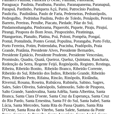
Paraguaçu Paulista, Paraibuna, Paraíso, Paranapanema, Paranapuã,
Parapuã, Pardinho, Pariquera Açú, Parisi, Patrocínio Paulista,
Paulicéia, Paulistânia, Paulo de Faria, Pederneiras, Pedranópolis,
Pedregulho, Pedrinhas Paulista, Pedro de Toledo, Penápolis, Pereira
Barreto, Pereiras, Peruíbe, Piacatu, Piedade, Pilar do Sul,
Pindamonhangaba, Pindorama, Piquerobi, Piquete, Piraju, Pirajuí,
Pirangi, Pirapora do Bom Jesus, Pirapozinho, Piratininga,
Pitangueiras, Planalto, Platina, Poá, Poloni, Pompéia, Pongaí,
Pontal, Pontalinda, Pontes Gestal, Populina, Porangaba, Porto Feliz,
Porto Ferreira, Potim, Potirendaba, Pracinha, Pradópolis, Praia
Grande, Pratânia, Presidente Alves, Presidente Bernardes,
Presidente Epitácio, Presidente Prudente, Presidente Venceslau,
Promissão, Quadra, Quatá, Queiroz, Queluz, Quintana, Rancharia,
Redenção da Serra, Regente Feijó, Reginópolis, Registro, Restinga,
Ribeira, Ribeirão Bonito, Ribeirão Branco, Ribeirão Corrente,
Ribeirão do Sul, Ribeirão dos Índios, Ribeirão Grande, Ribeirão
Pires, Ribeirão Preto, Rifaina, Rincão, Rinópolis, Riolândia,
Riversul, Rosana, Roseira, Rubiácea, Rubinéia, Sabino, Sagres,
Sales, Sales Oliveira, Salesópolis, Salmourão, Salto de Pirapora,
Salto Grande, Sandovalina, Santa Adélia, Santa Albertina, Santa
Branca, Santa Clara D'oeste, Santa Cruz da Esperança, Santa Cruz
do Rio Pardo, Santa Ernestina, Santa Fé do Sul, Santa Isabel, Santa
Lúcia, Santa Mercedes, Santa Rita do Passa Quatro, Santa Rita
D'Oeste, Santa Rosa do Viterbo, Santa Salete, Santana da Ponte