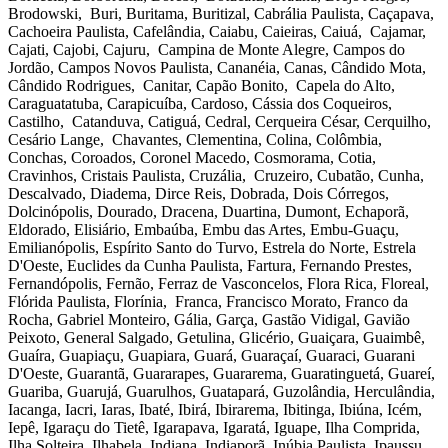
Brodowski, Buri, Buritama, Buritizal, Cabrália Paulista, Caçapava,
Cachoeira Paulista, Cafelândia, Caiabu, Caieiras, Caiuá, Cajamar,
Cajati, Cajobi, Cajuru, Campina de Monte Alegre, Campos do
Jordão, Campos Novos Paulista, Cananéia, Canas, Cândido Mota,
Cândido Rodrigues, Canitar, Capão Bonito, Capela do Alto,
Caraguatatuba, Carapicuíba, Cardoso, Cássia dos Coqueiros,
Castilho, Catanduva, Catiguá, Cedral, Cerqueira César, Cerquilho,
Cesário Lange, Chavantes, Clementina, Colina, Colômbia,
Conchas, Coroados, Coronel Macedo, Cosmorama, Cotia,
Cravinhos, Cristais Paulista, Cruzália, Cruzeiro, Cubatão, Cunha,
Descalvado, Diadema, Dirce Reis, Dobrada, Dois Córregos,
Dolcinópolis, Dourado, Dracena, Duartina, Dumont, Echaporã,
Eldorado, Elisiário, Embaúba, Embu das Artes, Embu-Guaçu,
Emilianópolis, Espírito Santo do Turvo, Estrela do Norte, Estrela
D'Oeste, Euclides da Cunha Paulista, Fartura, Fernando Prestes,
Fernandópolis, Fernão, Ferraz de Vasconcelos, Flora Rica, Floreal,
Flórida Paulista, Florínia, Franca, Francisco Morato, Franco da
Rocha, Gabriel Monteiro, Gália, Garça, Gastão Vidigal, Gavião
Peixoto, General Salgado, Getulina, Glicério, Guaiçara, Guaimbê,
Guaíra, Guapiaçu, Guapiara, Guará, Guaraçaí, Guaraci, Guarani
D'Oeste, Guarantã, Guararapes, Guararema, Guaratinguetá, Guareí,
Guariba, Guarujá, Guarulhos, Guatapará, Guzolândia, Herculândia,
Iacanga, Iacri, Iaras, Ibaté, Ibirá, Ibirarema, Ibitinga, Ibiúna, Icém,
Iepê, Igaraçu do Tietê, Igarapava, Igaratá, Iguape, Ilha Comprida,
Ilha Solteira, Ilhabela, Indiana, Indiaporã, Inúbia Paulista, Ipaussu,