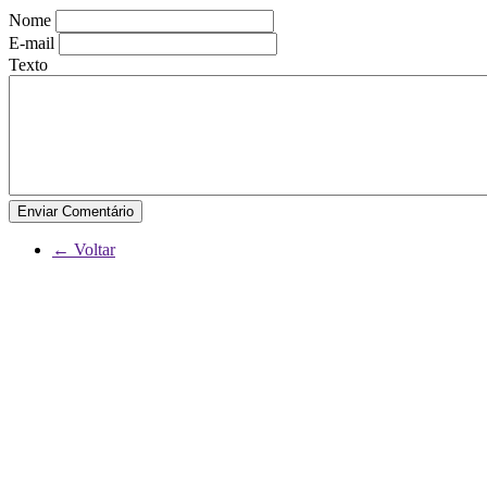
Nome
E-mail
Texto
Enviar Comentário
← Voltar